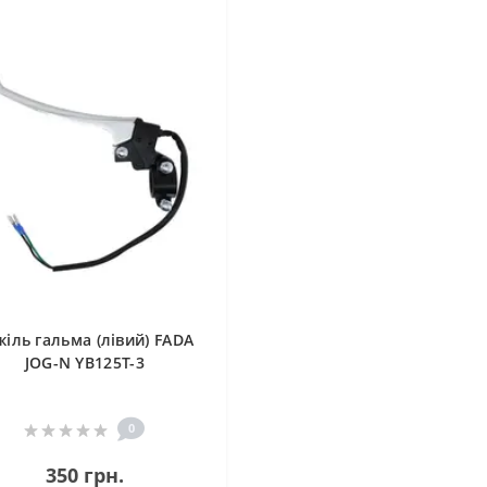
жіль гальма (лівий) FADA
JOG-N YB125T-3
0
350 грн.