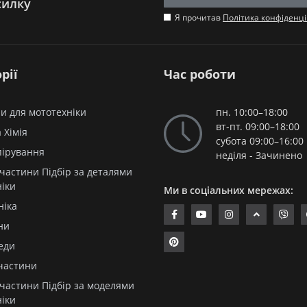
силку
Я прочитав
Політика конфіденці
рії
Час роботи
и для мототехніки
пн. 10:00–18:00
вт-пт. 09:00–18:00
 Хімія
субота 09:00–16:00
пірування
неділя - Зачинено
частини Підбір за деталями
ніки
Ми в соціальних мережах:
ніка
ни
еди
частини
частини Підбір за моделями
ніки