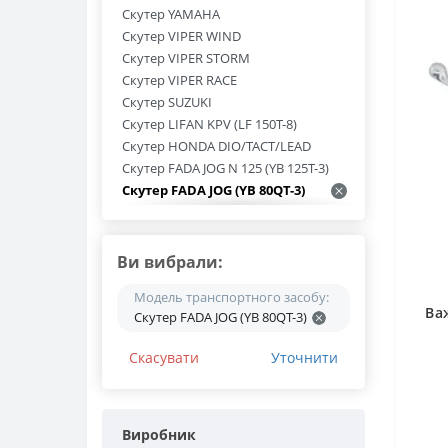
Скутер YAMAHA
Скутер VIPER WIND
Скутер VIPER STORM
Скутер VIPER RACE
Скутер SUZUKI
Скутер LIFAN KPV (LF 150T-8)
Скутер HONDA DIO/TACT/LEAD
Скутер FADA JOG N 125 (YB 125T-3)
Скутер FADA JOG (YB 80QT-3)
Скутер FADA (YB 150QT-15D)
Скутер 50/80/125/150
Мотоцикл YAMAHA
Ви вибрали:
Мотоцикл VIPER ZS 125 J
Модель транспортного засобу:
Мотоцикл VIPER V 200R
Ва
Скутер FADA JOG (YB 80QT-3)
Мотоцикл VIPER V 150 A
Мотоцикл VIPER V 125 PIT BIKE
Скасувати
Уточнити
Мотоцикл TEKKEN 250
Мотоцикл SHINERAY Z1 250 (XY 250-
3A)
Мотоцикл SHINERAY XY 250GY-6C
Виробник