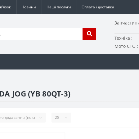
в’язок
Новини
Наші послуги
Оплата і доставка
Запчастини
Техніка :
Мото СТО :
DA JOG (YB 80QT-3)