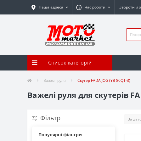
Наша адреса
Час роботи
Зворотній з
Список категорій
Важелі руля
Скутер FADA JOG (YB 80QT-3)
Важелі руля для скутерів FA
Фільтр
Популярні фільтри