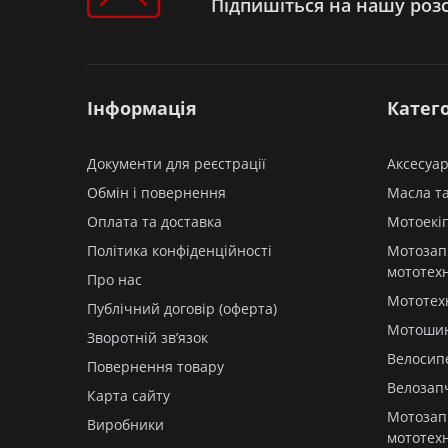
Підпишіться на нашу роз
Мопед SHINERAY COLT 125 (XY 125-
22D)
Мопед MUSSTANG DELTA MT 110
Мопед MUSSTANG ALFA
FIT/DINGO/DINGO XL MT 110/125
Інформація
Катего
Мопед MUSSTANG ACTIVE MT
110/125
Мопед FORTE DELTA FT 110
Документи для реєстрації
Аксесуар
Мопед FORTE ALFA FT 110/125
Обмін і повернення
Масла та
Мопед FORTE ACTIVE FT 110/125
Мопед 50/70/110/125
Оплата та доставка
Мотоекі
Мопед SPARK ALPHA SP 110/125
Політика конфіденційності
Мотозап
Квадроцикл ATV SHINERAY HARDY
мототех
200U (XY 150ST-3A)
Про нас
Квадроцикл ATV SHARX 300
Мототех
Публічний договір (оферта)
Квадроцикл ATV SHARX 250
Мотоши
Зворотній зв’язок
Квадроцикл ATV SHARX 200
Велосип
Квадроцикл ATV SEGWAY SNARLER
Повернення товару
AT5L
Велозап
Карта сайту
Квадроцикл ATV ORIX 125/150
Мотозап
Виробники
Квадроцикл ATV ODES TERRAIN
мототех
BOOSTER 800 4X4