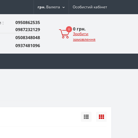
грн.
Валюта
Особистий кабінет
0950862535
 :
0 грн.
0987232129
0
Зробити
0508348048
замовлення
0937481096