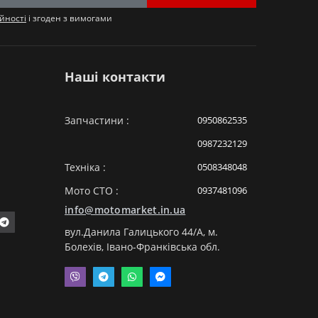
йності
і згоден з вимогами
Наші контакти
Запчастини :
0950862535
0987232129
Техніка :
0508348048
Мото СТО :
0937481096
info@motomarket.in.ua
вул.Данила Галицького 44/A, м.
Болехів, Івано-Франківська обл.