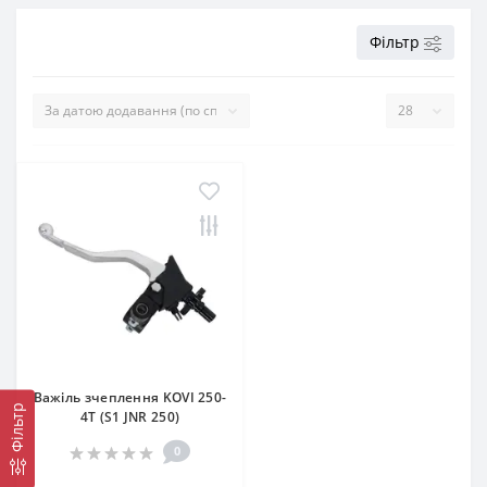
Фільтр
Важіль зчеплення KOVI 250-
Фільтр
4Т (S1 JNR 250)
0