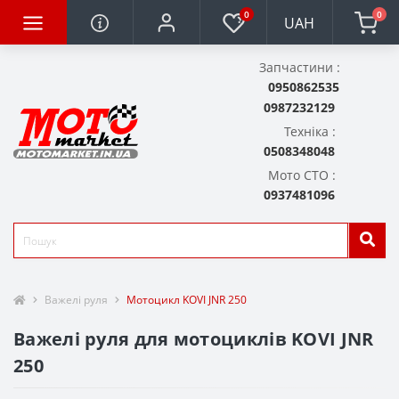
0
0
UAH
Запчастини :
0950862535
0987232129
Техніка :
0508348048
Мото СТО :
0937481096
Важелі руля
Мотоцикл KOVI JNR 250
Важелі руля для мотоциклів KOVI JNR
250