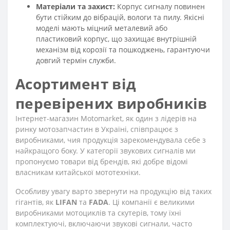
Матеріали та захист:
Корпус сигналу повинен
бути стійким до вібрацій, вологи та пилу. Якісні
моделі мають міцний металевий або
пластиковий корпус, що захищає внутрішній
механізм від корозії та пошкоджень, гарантуючи
довгий термін служби.
Асортимент від
перевірених виробників
Інтернет-магазин Motomarket, як один з лідерів на
ринку мотозапчастин в Україні, співпрацює з
виробниками, чия продукція зарекомендувала себе з
найкращого боку. У категорії звукових сигналів ми
пропонуємо товари від брендів, які добре відомі
власникам китайської мототехніки.
Особливу увагу варто звернути на продукцію від таких
гігантів, як
LIFAN
та
FADA
. Ці компанії є великими
виробниками мотоциклів та скутерів, тому їхні
комплектуючі, включаючи звукові сигнали, часто