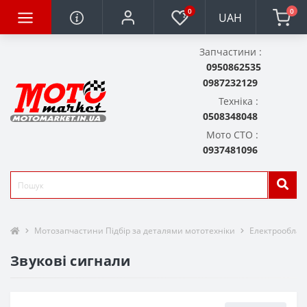
0
0
UAH
Запчастини :
0950862535
0987232129
Техніка :
0508348048
Мото СТО :
0937481096
Мотозапчастини Підбір за деталями мототехніки
Електрообла
Звукові сигнали