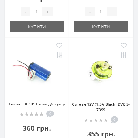
-
+
-
+
КУПИТИ
КУПИТИ
Сигнал DL1011 мопед/скутер
Сигнал 12V (1.5A Black) DVK S-
7399
0
0
360 грн.
355 грн.