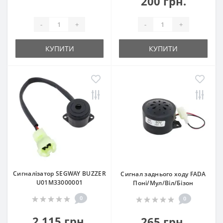
200 грн.
-
+
-
+
КУПИТИ
КУПИТИ
Сигналізатор SEGWAY BUZZER
Сигнал заднього ходу FADA
U01M33000001
Поні/Мул/Віл/Бізон
0
0
2 115 грн.
265 грн.