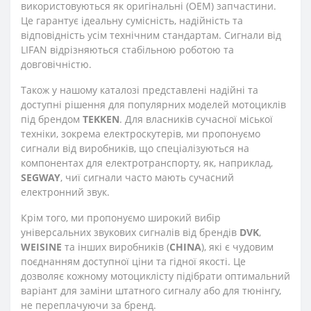
використовуються як оригінальні (OEM) запчастини.
Це гарантує ідеальну сумісність, надійність та
відповідність усім технічним стандартам. Сигнали від
LIFAN відрізняються стабільною роботою та
довговічністю.
Також у нашому каталозі представлені надійні та
доступні рішення для популярних моделей мотоциклів
під брендом
TEKKEN
. Для власників сучасної міської
техніки, зокрема електроскутерів, ми пропонуємо
сигнали від виробників, що спеціалізуються на
компонентах для електротранспорту, як, наприклад,
SEGWAY
, чиї сигнали часто мають сучасний
електронний звук.
Крім того, ми пропонуємо широкий вибір
універсальних звукових сигналів від брендів
DVK
,
WEISINE
та інших виробників (
CHINA
), які є чудовим
поєднанням доступної ціни та гідної якості. Це
дозволяє кожному мотоциклісту підібрати оптимальний
варіант для заміни штатного сигналу або для тюнінгу,
не переплачуючи за бренд.