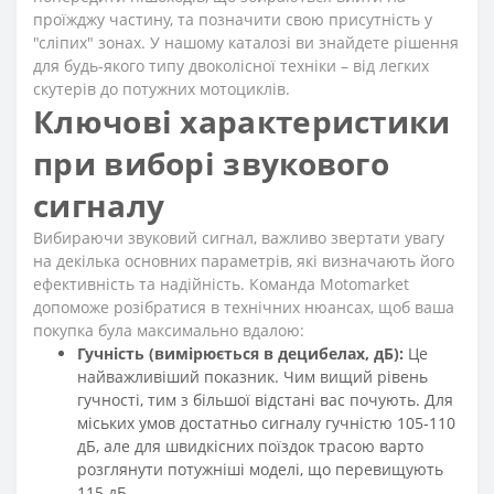
проїжджу частину, та позначити свою присутність у
"сліпих" зонах. У нашому каталозі ви знайдете рішення
для будь-якого типу двоколісної техніки – від легких
скутерів до потужних мотоциклів.
Ключові характеристики
при виборі звукового
сигналу
Вибираючи звуковий сигнал, важливо звертати увагу
на декілька основних параметрів, які визначають його
ефективність та надійність. Команда Motomarket
допоможе розібратися в технічних нюансах, щоб ваша
покупка була максимально вдалою:
Гучність (вимірюється в децибелах, дБ):
Це
найважливіший показник. Чим вищий рівень
гучності, тим з більшої відстані вас почують. Для
міських умов достатньо сигналу гучністю 105-110
дБ, але для швидкісних поїздок трасою варто
розглянути потужніші моделі, що перевищують
115 дБ.