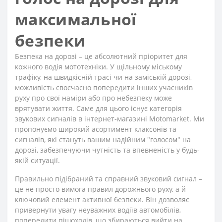
максимальної
безпеки
Безпека на дорозі – це абсолютний пріоритет для
кожного водія мототехніки. У щільному міському
трафіку, на швидкісній трасі чи на заміській дорозі,
можливість своєчасно попередити інших учасників
руху про свої наміри або про небезпеку може
врятувати життя. Саме для цього існує категорія
звукових сигналів в інтернет-магазині Motomarket. Ми
пропонуємо широкий асортимент клаксонів та
сигналів, які стануть вашим надійним "голосом" на
дорозі, забезпечуючи чутність та впевненість у будь-
якій ситуації.
Правильно підібраний та справний звуковий сигнал –
це не просто вимога правил дорожнього руху, а й
ключовий елемент активної безпеки. Він дозволяє
привернути увагу неуважних водіїв автомобілів,
попередити пішоходів, що збираються вийти на