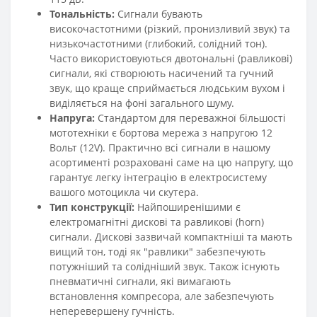
Тональність:
Сигнали бувають
високочастотними (різкий, пронизливий звук) та
низькочастотними (глибокий, солідний тон).
Часто використовуються двотональні (равликові)
сигнали, які створюють насичений та гучний
звук, що краще сприймається людським вухом і
виділяється на фоні загального шуму.
Напруга:
Стандартом для переважної більшості
мототехніки є бортова мережа з напругою 12
Вольт (12V). Практично всі сигнали в нашому
асортименті розраховані саме на цю напругу, що
гарантує легку інтеграцію в електросистему
вашого мотоцикла чи скутера.
Тип конструкції:
Найпоширенішими є
електромагнітні дискові та равликові (horn)
сигнали. Дискові зазвичай компактніші та мають
вищий тон, тоді як "равлики" забезпечують
потужніший та солідніший звук. Також існують
пневматичні сигнали, які вимагають
встановлення компресора, але забезпечують
неперевершену гучність.