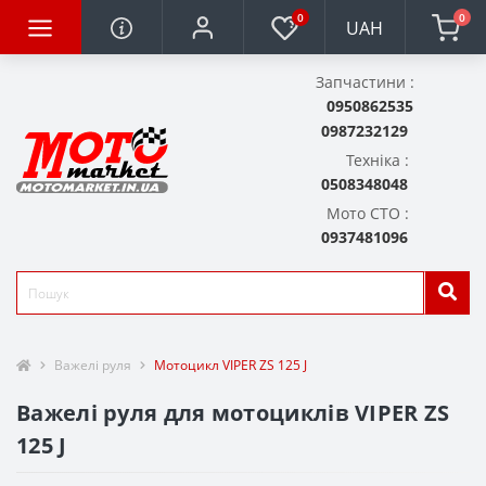
0
0
UAH
Запчастини :
0950862535
0987232129
Техніка :
0508348048
Мото СТО :
0937481096
Важелі руля
Мотоцикл VIPER ZS 125 J
Важелі руля для мотоциклів VIPER ZS
125 J