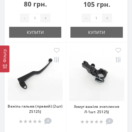
80 грн.
105 грн.
-
+
-
+
КУПИТИ
КУПИТИ
Фільтр
Важіль гальма (правий) (2шт)
Хомут важіля зчеплення
ZS125J
Л-1шт. ZS125J
0
0