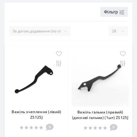
Фільтр
Важіль зчеплення (лівий)
Важіль гальма (правий)
ZS125J
(дискові гальма) (1шт) ZS125J
0
0