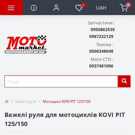
0
0
UAH
Запчастини :
0950862535
0987232129
Техніка :
0508348048
Мото СТО :
0937481096
Важелі руля
Мотоцикл KOVI PIT 125/150
Важелі руля для мотоциклів KOVI PIT
125/150