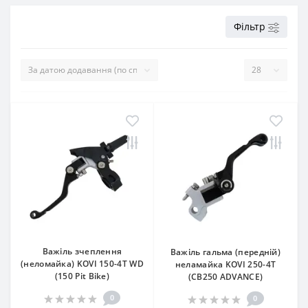
Фільтр
Важіль зчеплення
Важіль гальма (передній)
(неломайка) KOVI 150-4Т WD
неламайка KOVI 250-4T
(150 Pit Bike)
(CB250 ADVANCE)
0
0