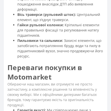
пошкодження внаслідок ДТП або виявлення
деформації.
Вісь траверси (рульовий шток):
Центральний
елемент, що з'єднує траверси.
Гайки рульової колонки:
Кріпильні елементи
для правильної фіксації та регулювання натягу
підшипників.
Пильовики та сальники:
Захисні елементи, що
запобігають потраплянню бруду, води та пилу в
підшипниковий вузол, значно продовжуючи його
ресурс.
Переваги покупки в
Motomarket
Обираючи наш магазин, ви отримуєте не просто
запчастину, а комплексне рішення та впевненість у
своєму виборі. Ми є офіційними дилерами багатьох
брендів, тому гарантуємо якість та оригінальність
продукції.
Гарантія якості:
Ми співпрацюємо лише з