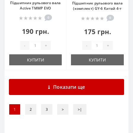
Підшипник рульового вала
Підшипник рульового вала
Active TMMP EVO
(комплект) GY-6 Китай 4-т
0
0
190 грн.
175 грн.
-
+
-
+
КУПИТИ
КУПИТИ
Показати ще
1
2
3
>
>|