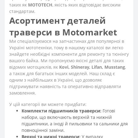
таких як
MOTOTECH
, якість яких відповідає високим
стандартам.
Асортимент деталей
траверси в Motomarket
Ми спеціалізуємося на запчастинах для популярної в
Україні мототехніки, тому в нашому каталозі ви легко
знайдете необхідні компоненти для ремонту та тюнінгу
вашого байка. Ми пропонуємо якісні деталі для таких
відомих мотоциклів, як
Kovi, Shineray, Lifan, Musstang
,
а також для багатьох інших моделей. Наш склад є
одним з найбільших в Україні, що дозволяє
підтримувати наявність та оперативно відправляти
замовлення.
У цій категорії ви можете придбати:
Комплекти підшипників траверси:
Готові
набори, що включають верхній та нижній
підшипники, а іноді й пильовики та сальники для
повноцінної заміни.
Верхні та нижні траверси:
У випадку