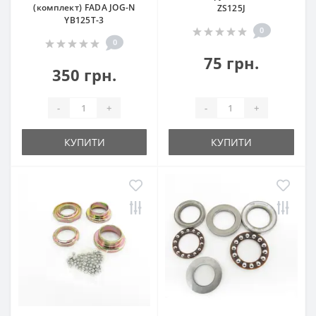
(комплект) FADA JOG-N
ZS125J
YB125T-3
0
0
75 грн.
350 грн.
-
+
-
+
КУПИТИ
КУПИТИ