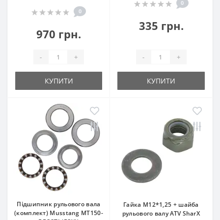
0
0
335 грн.
970 грн.
-
+
-
+
КУПИТИ
КУПИТИ
Підшипник рульового вала
Гайка М12*1,25 + шайба
(комплект) Musstang MT150-
рульового валу ATV SharX