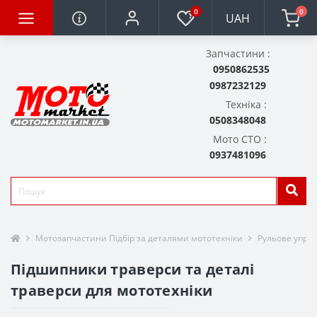
0
0
UAH
Запчастини :
0950862535
0987232129
Техніка :
0508348048
Мото СТО :
0937481096
Мотозапчастини Підбір за деталями мототехніки
Рульове упра
Підшипники траверси та деталі
траверси для мототехніки