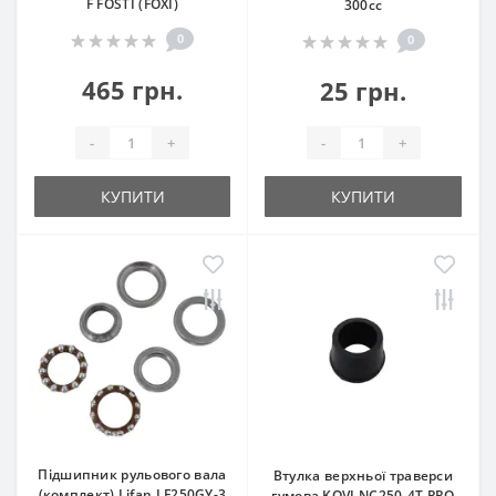
F FOSTI (FOXI)
300сс
0
0
465 грн.
25 грн.
-
+
-
+
КУПИТИ
КУПИТИ
Підшипник рульового вала
Втулка верхньої траверси
(комплект) Lifan LF250GY-3
гумова KOVI NC250-4T PRO