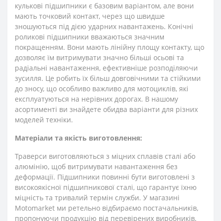
кулькові підшипники є базовим варіантом, але вони
мають точковий контакт, через що швидше
зношуються під дією ударних навантажень. Конічні
роликові підшипники вважаються значним
покращенням. Вони мають лінійну площу контакту, що
дозволяє їм витримувати значно більші осьові та
радіальні навантаження, ефективніше розподіляючи
зусилля. Це робить їх більш довговічними та стійкими
до зносу, що особливо важливо для мотоциклів, які
експлуатуються на нерівних дорогах. В нашому
асортименті ви знайдете обидва варіанти для різних
моделей техніки.
Матеріали та якість виготовлення:
Траверси виготовляються з міцних сплавів сталі або
алюмінію, щоб витримувати навантаження без
деформації. Підшипники повинні бути виготовлені з
високоякісної підшипникової сталі, що гарантує їхню
міцність та тривалий термін служби. У магазині
Motomarket ми ретельно відбираємо постачальників,
пропонуючи продукцію від перевірених виробників,