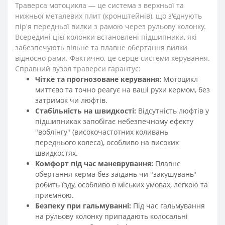
Траверса мотоцикла — це система з верхньої та
нижньої металевих плит (кронштейнів), що з'єднують
пір'я передньої вилки з рамою через рульову колонку.
Всередині цієї колонки встановлені підшипники, які
забезпечують вільне та плавне обертання вилки
відносно рами. Фактично, це серце системи керування.
Справний вузол траверси гарантує:
Чітке та прогнозоване керування:
Мотоцикл
миттєво та точно реагує на ваші рухи кермом, без
затримок чи люфтів.
Стабільність на швидкості:
Відсутність люфтів у
підшипниках запобігає небезпечному ефекту
"воблінгу" (високочастотних коливань
переднього колеса), особливо на високих
швидкостях.
Комфорт під час маневрування:
Плавне
обертання керма без заїдань чи "закушувань"
робить їзду, особливо в міських умовах, легкою та
приємною.
Безпеку при гальмуванні:
Під час гальмування
на рульову колонку припадають колосальні