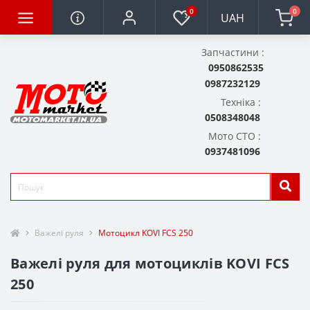
0
0
UAH
Запчастини :
0950862535
0987232129
Техніка :
0508348048
Мото СТО :
0937481096
Важелі руля
Мотоцикл KOVI FCS 250
Важелі руля для мотоциклів KOVI FCS
250