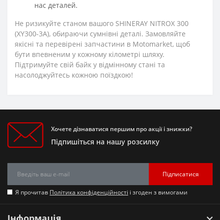
нас деталей.
Не ризикуйте станом вашого SHINERAY NITROX 300
(XY300-3A), обираючи сумнівні деталі. Замовляйте
якісні та перевірені запчастини в Motomarket, щоб
бути впевненим у кожному кілометрі шляху.
Підтримуйте свій байк у відмінному стані та
насолоджуйтесь кожною поїздкою!
Хочете дізнаватися першим про акції і знижки?
Підпишіться на нашу розсилку
Підписатися
Я прочитав
Політика конфіденційності
і згоден з вимогами
Інформація