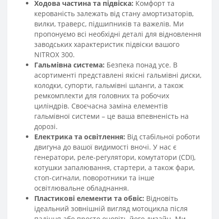
Ходова частина та підвіска:
Комфорт та
керованість залежать від стану амортизаторів,
вилки, траверс, підшипників та важелів. Ми
пропонуємо всі необхідні деталі для відновлення
заводських характеристик підвіски вашого
NITROX 300.
Гальмівна система:
Безпека понад усе. В
асортименті представлені якісні гальмівні диски,
колодки, супорти, гальмівні шланги, а також
ремкомплекти для головних та робочих
циліндрів. Своєчасна заміна елементів
гальмівної системи – це ваша впевненість на
дорозі.
Електрика та освітлення:
Від стабільної роботи
двигуна до вашої видимості вночі. У нас є
генератори, реле-регулятори, комутатори (CDI),
котушки запалювання, стартери, а також фари,
стоп-сигнали, поворотники та інше
освітлювальне обладнання.
Пластикові елементи та обвіс:
Відновіть
ідеальний зовнішній вигляд мотоцикла після
падіння або просто оновіть його дизайн. Ми