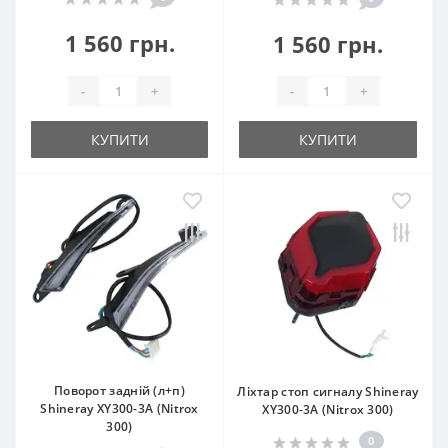
1 560 грн.
1 560 грн.
-
+
-
+
КУПИТИ
КУПИТИ
Поворот задній (л+п)
Ліхтар стоп сигналу Shineray
Shineray XY300-3A (Nitrox
XY300-3A (Nitrox 300)
300)
0