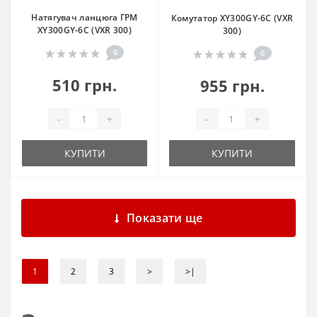
Натягувач ланцюга ГРМ
Комутатор XY300GY-6C (VXR
XY300GY-6C (VXR 300)
300)
0
0
510 грн.
955 грн.
-
+
-
+
КУПИТИ
КУПИТИ
Показати ще
1
2
3
>
>|