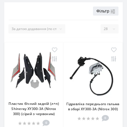
Фільтр
Пластик бічний задній (л+п)
Гідравліка переднього гальма
Shineray XY300-3A (Nitrox
в зборі XY300-3A (Nitrox 300)
300) (сірий з червоним)
0
0