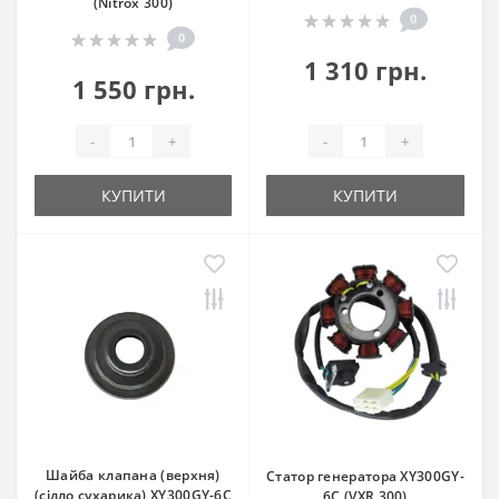
(Nitrox 300)
0
0
1 310 грн.
1 550 грн.
-
+
-
+
КУПИТИ
КУПИТИ
Шайба клапана (верхня)
Статор генератора XY300GY-
(сідло сухарика) XY300GY-6C
6C (VXR 300)