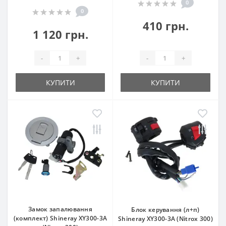
0
0
410 грн.
1 120 грн.
-
+
-
+
КУПИТИ
КУПИТИ
Замок запалювання
Блок керування (л+п)
(комплект) Shineray XY300-3A
Shineray XY300-3A (Nitrox 300)