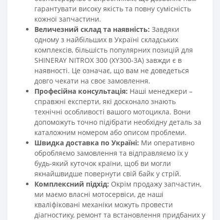
гарантувати високу якість та повну сумісність
кожної запчастини.
Величезний склад та наявність:
Завдяки
одному з найбільших в Україні складських
комплексів, більшість популярних позицій для
SHINERAY NITROX 300 (XY300-3A) завжди є в
наявності. Це означає, що вам не доведеться
довго чекати на своє замовлення.
Професійна консультація:
Наші менеджери –
справжні експерти, які досконало знають
технічні особливості вашого мотоцикла. Вони
допоможуть точно підібрати необхідну деталь за
каталожним номером або описом проблеми.
Швидка доставка по Україні:
Ми оперативно
обробляємо замовлення та відправляємо їх у
будь-який куточок країни, щоб ви могли
якнайшвидше повернути свій байк у стрій.
Комплексний підхід:
Окрім продажу запчастин,
ми маємо власні мотосервіси, де наші
кваліфіковані механіки можуть провести
діагностику, ремонт та встановлення придбаних у