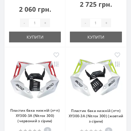
2 725 грн.
2 060 грн.
-
+
-
+
КУПИТИ
КУПИТИ
Пластик бака нижній (л+п)
Пластик бака нижній (л+п)
XY300-3A (Nitrox 300)
XY300-3A (Nitrox 300) (жовтий
(червоний з сірим)
з сірим)
0
0