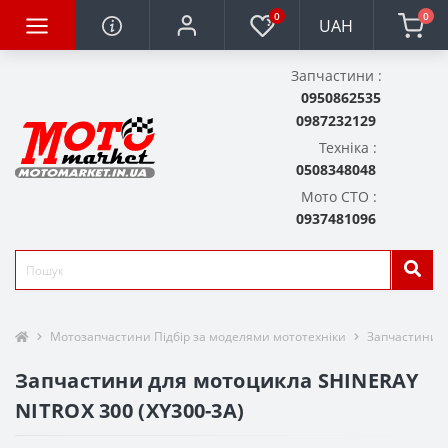
0
0
UAH
Запчастини :
0950862535
0987232129
Техніка :
0508348048
Мото СТО :
0937481096
Мотозапчастини Підбір за моделями мототехніки
Запчастини д
Запчастини для мотоцикла SHINERAY
NITROX 300 (XY300-3A)