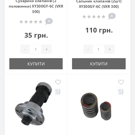
Сухарики клапанів (2
Сальник клапанів (2шт)
половинки) XY300GY-6C (VXR
XY300GY-6C (VXR 300)
300)
0
0
110 грн.
35 грн.
-
+
-
+
КУПИТИ
КУПИТИ