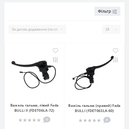
Фільтр
Важель гальма, лівий Fada
Важіль гальма (правий) Fada
BULLi II (FDET06LA-72)
BULLI (FDET063LA-60)
0
0