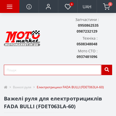
0
0
UAH
Запчастини :
0950862535
0987232129
Техніка :
0508348048
Мото СТО :
0937481096
Важелі руля
Електротрицикл FADA BULLI (FDET063LA-60)
Важелі руля для електротрициклів
FADA BULLI (FDET063LA-60)