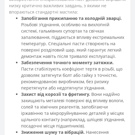
низку критично важливих завдань, з якими не
впораються стандартні мастила:
Запобігання прикипанню та холодній зварці.
Різьбові з'єднання, особливо на вихлопній
системі, гальмівних супортах та свічках
запалювання, піддаються впливу екстремальних
температур. Спеціальні пасти створюють на
поверхні розділовий шар, який гарантує легкий
демонтаж навіть після тривалої експлуатації.
Забезпечення точного моменту затяжки.
Пасти стабілізують коефіцієнт тертя в різьбі, що
дозволяє затягнути болт або гайку з точністю,
рекомендованою виробником, без ризику
перетягнути або недотягнути з'єднання.
Захист від корозії та фретингу.
Вони надійно
захищають металеві поверхні від впливу вологи,
солей та хімічних реагентів, запобігаючи
іржавінню та мікроруйнуванню деталей у місцях
щільного контакту (наприклад, шліцеві з'єднання,
посадочні місця підшипників).
Зниження шуму та вібрацій.
Нанесення