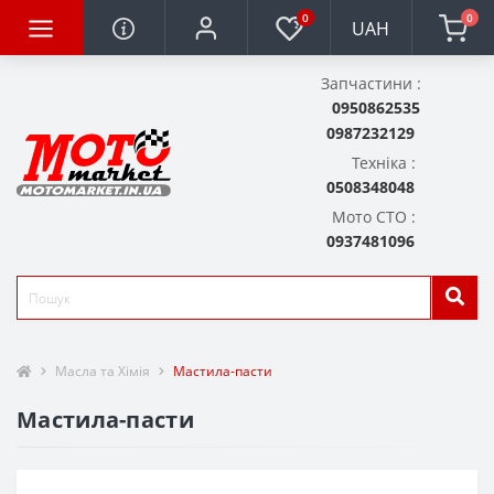
0
0
UAH
Запчастини :
0950862535
0987232129
Техніка :
0508348048
Мото СТО :
0937481096
Масла та Хімія
Мастила-пасти
Мастила-пасти