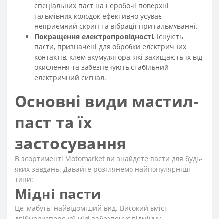
спеціальних паст на неробочі поверхні
гальмівних колодок ефективно усуває
неприємний скрип та вібрації при гальмуванні.
Покращення електропровідності.
Існують
пасти, призначені для обробки електричних
контактів, клем акумулятора, які захищають їх від
окислення та забезпечують стабільний
електричний сигнал.
Основні види мастил-
паст та їх
застосування
В асортименті Motomarket ви знайдете пасти для будь-
яких завдань. Давайте розглянемо найпопулярніші
типи:
Мідні пасти
Це, мабуть, найвідоміший вид. Високий вміст
дрібнодисперсної міді забезпечує відмінну