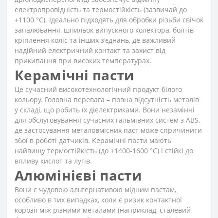
електропровідність та термостійкість (зазвичай до
+1100 °C). Ідеально підходять для обробки різьби свічок
запалювання, шпильок випускного колектора, болтів
кріплення коліс та інших з'єднань, де важливий
надійний електричний контакт та захист від
прикипання при високих температурах.
Керамічні пасти
Це сучасний високотехнологічний продукт білого
кольору. Головна перевага – повна відсутність металів
у складі, що робить їх діелектриками. Вони незамінні
для обслуговування сучасних гальмівних систем з ABS,
де застосування металовмісних паст може спричинити
збої в роботі датчиків. Керамічні пасти мають
найвищу термостійкість (до +1400-1600 °C) і стійкі до
впливу кислот та лугів.
Алюмінієві пасти
Вони є чудовою альтернативою мідним пастам,
особливо в тих випадках, коли є ризик контактної
корозії між різними металами (наприклад, сталевий