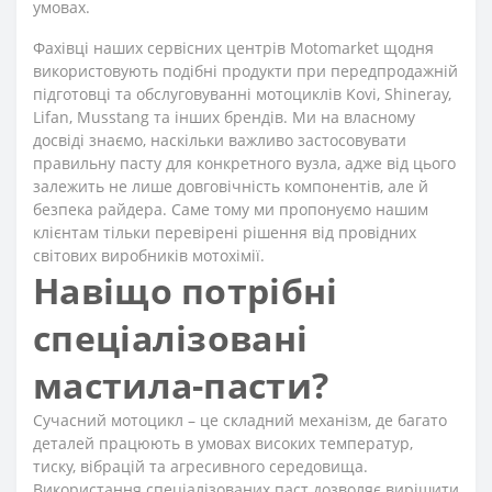
умовах.
Фахівці наших сервісних центрів Motomarket щодня
використовують подібні продукти при передпродажній
підготовці та обслуговуванні мотоциклів Kovi, Shineray,
Lifan, Musstang та інших брендів. Ми на власному
досвіді знаємо, наскільки важливо застосовувати
правильну пасту для конкретного вузла, адже від цього
залежить не лише довговічність компонентів, але й
безпека райдера. Саме тому ми пропонуємо нашим
клієнтам тільки перевірені рішення від провідних
світових виробників мотохімії.
Навіщо потрібні
спеціалізовані
мастила-пасти?
Сучасний мотоцикл – це складний механізм, де багато
деталей працюють в умовах високих температур,
тиску, вібрацій та агресивного середовища.
Використання спеціалізованих паст дозволяє вирішити