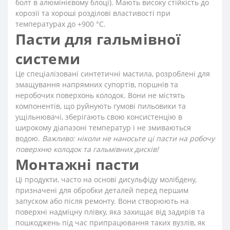
болт в алюмінієвому блоці). Мають високу стійкість до
корозії та хороші розділові властивості при
температурах до +900 °C.
Пасти для гальмівної
системи
Це спеціалізовані синтетичні мастила, розроблені для
змащування напрямних супортів, поршнів та
неробочих поверхонь колодок. Вони не містять
компонентів, що руйнують гумові пильовики та
ущільнювачі, зберігають свою консистенцію в
широкому діапазоні температур і не змиваються
водою.
Важливо: ніколи не наносьте ці пасти на робочу
поверхню колодок та гальмівних дисків!
Монтажні пасти
Ці продукти, часто на основі дисульфіду молібдену,
призначені для обробки деталей перед першим
запуском або після ремонту. Вони створюють на
поверхні надміцну плівку, яка захищає від задирів та
пошкоджень під час припрацювання таких вузлів, як