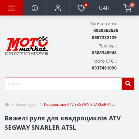
0
0
UAH
Запчастини :
0950862535
0987232129
Техніка :
0508348048
Мото СТО :
0937481096
Важелі руля
Квадроцикл ATV SEGWAY SNARLER AT5L
Важелі руля для квадроциклів ATV
SEGWAY SNARLER AT5L