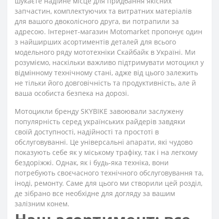
шукаєте надійне місце для придбання якісних
запчастин, комплектуючих та витратних матеріалів
для вашого двоколісного друга, ви потрапили за
адресою. Інтернет-магазин Motomarket пропонує один
з найширших асортиментів деталей для всього
модельного ряду мототехніки Скайбайк в Україні. Ми
розуміємо, наскільки важливо підтримувати мотоцикл у
відмінному технічному стані, адже від цього залежить
не тільки його довговічність та продуктивність, але й
ваша особиста безпека на дорозі.
Мотоцикли бренду SKYBIKE завоювали заслужену
популярність серед українських райдерів завдяки
своїй доступності, надійності та простоті в
обслуговуванні. Це універсальні апарати, які чудово
показують себе як у міському трафіку, так і на легкому
бездоріжжі. Однак, як і будь-яка техніка, вони
потребують своєчасного технічного обслуговування та,
іноді, ремонту. Саме для цього ми створили цей розділ,
де зібрано все необхідне для догляду за вашим
залізним конем.