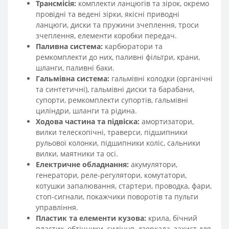
Трансмісія:
комплекти ланцюгів та зірок, окремо
провідні та ведені зірки, якісні приводні
ланцюги, диски та пружини зчеплення, троси
зчеплення, елементи коробки передач.
Паливна система:
карбюратори та
ремкомплекти до них, паливні фільтри, крани,
шланги, паливні баки.
Гальмівна система:
гальмівні колодки (органічні
та синтетичні), гальмівні диски та барабани,
супорти, ремкомплекти супортів, гальмівні
циліндри, шланги та рідина.
Ходова частина та підвіска:
амортизатори,
вилки телескопічні, траверси, підшипники
рульової колонки, підшипники коліс, сальники
вилки, маятники та осі.
Електричне обладнання:
акумулятори,
генератори, реле-регулятори, комутатори,
котушки запалювання, стартери, проводка, фари,
стоп-сигнали, покажчики поворотів та пульти
управління.
Пластик та елементи кузова:
крила, бічний
пластик, обтічники, сидіння, дзеркала, захист для