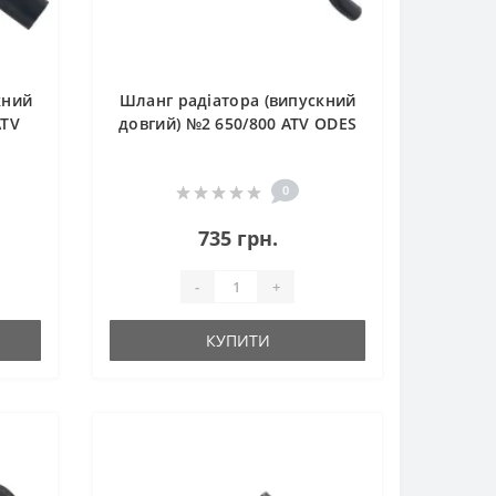
кний
Шланг радіатора (випускний
ATV
довгий) №2 650/800 ATV ODES
0
735 грн.
-
+
КУПИТИ