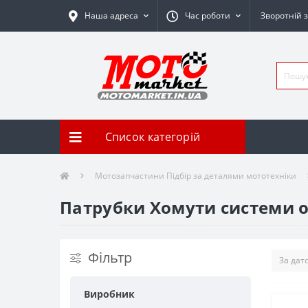
Наша адреса
Час роботи
Зворотній з
Список категорій
Мотозапчастини Підбір за деталями мототехніки
Патрубки Хомути системи 
Фільтр
Виробник