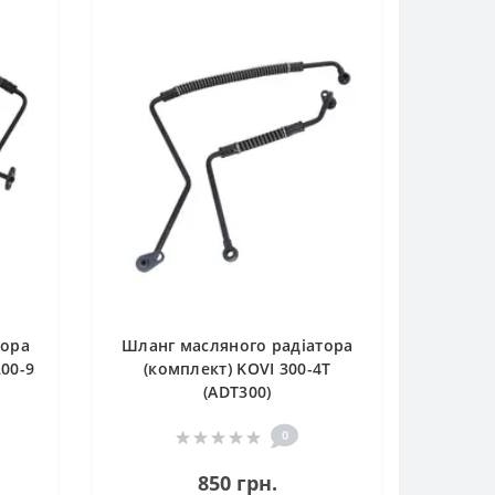
тора
Шланг масляного радіатора
00-9
(комплект) KOVI 300-4Т
(ADT300)
0
850 грн.