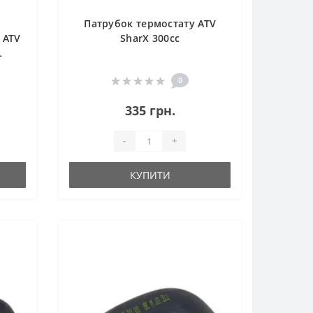
Патрубок термостату ATV
 ATV
SharX 300сс
L
0
335 грн.
-
+
КУПИТИ