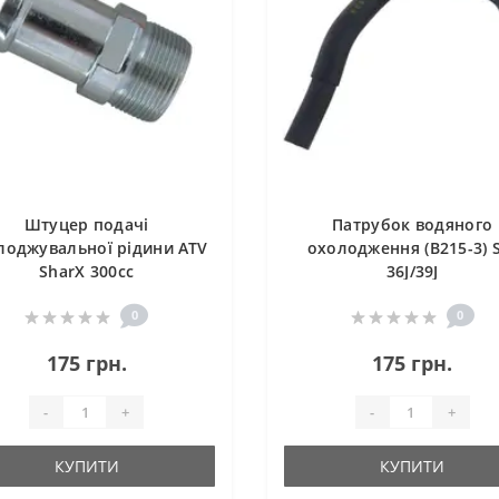
Штуцер подачі
Патрубок водяного
лоджувальної рідини ATV
охолодження (B215-3) 
SharX 300сс
36J/39J
0
0
175 грн.
175 грн.
-
+
-
+
КУПИТИ
КУПИТИ