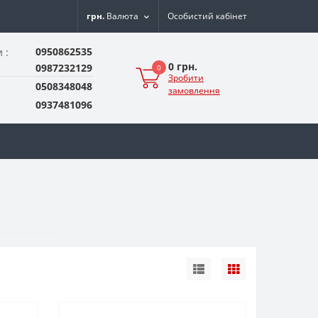
грн.
Валюта
Особистий кабінет
0950862535
 :
0 грн.
0987232129
0
Зробити
0508348048
замовлення
0937481096