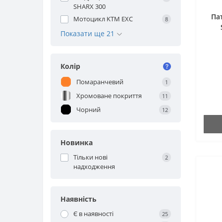
SHARX 300
Па
Мотоцикл KTM EXC
8
Показати ще 21
Колір
Помаранчевий
1
Хромоване покриття
11
Чорний
12
Новинка
Тільки нові
2
надходження
Наявність
Є в наявності
25