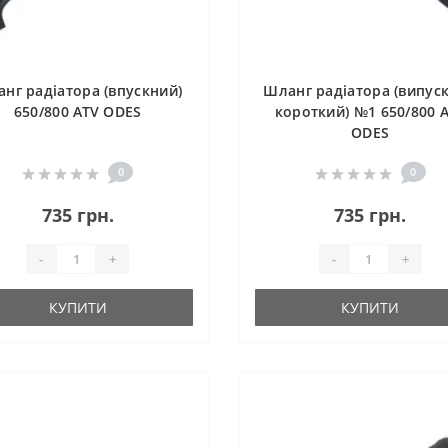
нг радіатора (впускний)
Шланг радіатора (випус
650/800 ATV ODES
короткий) №1 650/800 
ODES
0
0
735 грн.
735 грн.
-
+
-
+
КУПИТИ
КУПИТИ