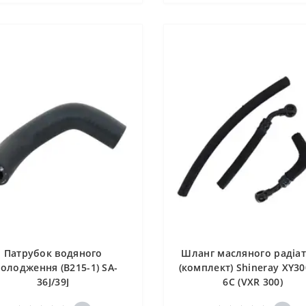
Патрубок водяного
Шланг масляного радіа
олодження (B215-1) SA-
(комплект) Shineray XY30
36J/39J
6C (VXR 300)