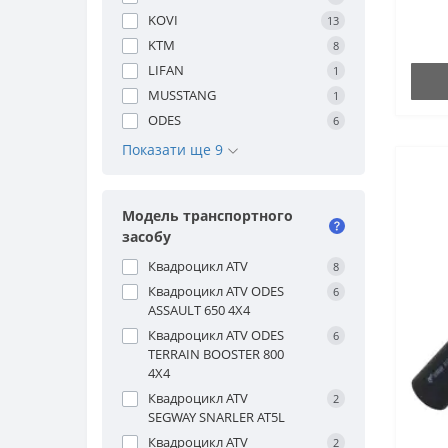
KOVI
13
KTM
8
LIFAN
1
MUSSTANG
1
ODES
6
Показати ще 9
Модель транспортного
засобу
Квадроцикл ATV
8
Квадроцикл ATV ODES
6
ASSAULT 650 4X4
Квадроцикл ATV ODES
6
TERRAIN BOOSTER 800
4X4
Квадроцикл ATV
2
SEGWAY SNARLER AT5L
Квадроцикл ATV
2