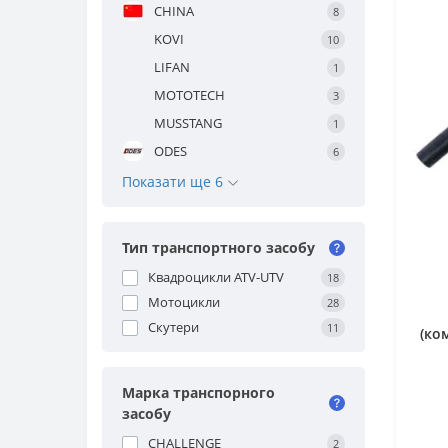
CHINA
8
KOVI
10
LIFAN
1
MOTOTECH
3
MUSSTANG
1
ODES
6
Показати ще 6
Тип транспортного засобу
Квадроцикли ATV-UTV
18
Мотоцикли
28
Скутери
11
(ко
Марка транспорного
засобу
CHALLENGE
2