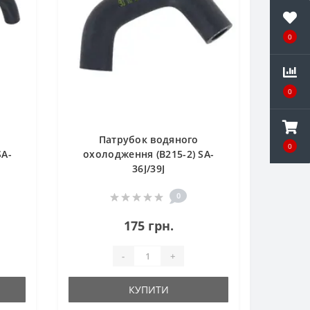
0
0
Патрубок водяного
0
SA-
охолодження (B215-2) SA-
36J/39J
0
175 грн.
-
+
КУПИТИ