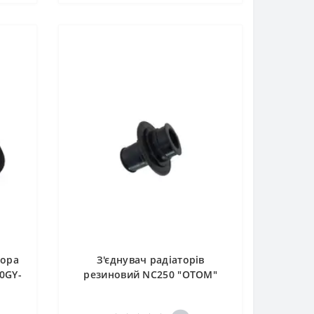
тора
З'єднувач радіаторів
0GY-
резиновий NC250 "OTOM"