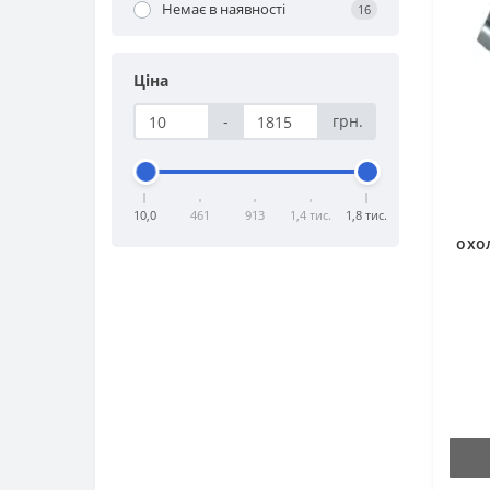
Немає в наявності
16
Ціна
-
грн.
10,0
461
913
1,4 тис.
1,8 тис.
охо