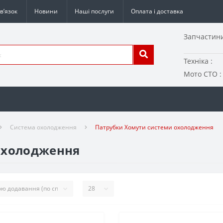
в’язок
Новини
Наші послуги
Оплата і доставка
Запчастини
Техніка :
Мото СТО :
Система охолодження
Патрубки Хомути системи охолодження
охолодження