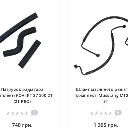
Патрубок радіатора
Шланг масляного радіа
мплект) KOVI KT-S7 300-2T
(комплект) Musstang МТ2
(2Т PRO)
ST
0
0
740 грн.
1 305 грн.