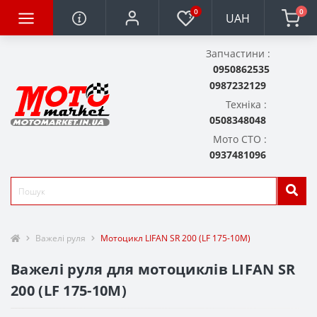
0
0
UAH
Запчастини :
0950862535
0987232129
Техніка :
0508348048
Мото СТО :
0937481096
Важелі руля
Мотоцикл LIFAN SR 200 (LF 175-10M)
Важелі руля для мотоциклів LIFAN SR
200 (LF 175-10M)