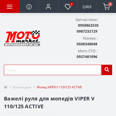
0
0
UAH
Запчастини :
0950862535
0987232129
Техніка :
0508348048
Мото СТО :
0937481096
Важелі руля
Мопед VIPER V 110/125 ACTIVE
Важелі руля для мопедів VIPER V
110/125 ACTIVE