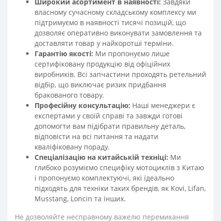
Широкий асортимент в наявності:
Завдяки
власному сучасному складському комплексу ми
підтримуємо в наявності тисячі позицій, що
дозволяє оперативно виконувати замовлення та
доставляти товар у найкоротші терміни.
Гарантію якості:
Ми пропонуємо лише
сертифіковану продукцію від офіційних
виробників. Всі запчастини проходять ретельний
відбір, що виключає ризик придбання
бракованого товару.
Професійну консультацію:
Наші менеджери є
експертами у своїй справі та завжди готові
допомогти вам підібрати правильну деталь,
відповісти на всі питання та надати
кваліфіковану пораду.
Спеціалізацію на китайській техніці:
Ми
глибоко розуміємо специфіку мотоциклів з Китаю
і пропонуємо комплектуючі, які ідеально
підходять для техніки таких брендів, як Kovi, Lifan,
Musstang, Loncin та інших.
Не дозволяйте несправному важелю перемикання