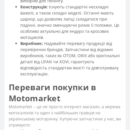
вибором для тюнінгу.
Конструкція:
Існують стандартні нескладні
важелі, а також складні моделі. Останні мають
шарнір, що дозволяє лапці складатися при
падінні, значно зменшуючи ризик її поломки. Це
особливо актуально для ендуро та кросових
мотоциклів.
Виробник:
Надавайте перевагу продукції від
перевірених брендів. Запчастини від відомих
виробників, таких як OTOM, ORIX або оригінальні
деталі від LIFAN чи KOVI, гарантують
відповідність стандартам якості та довготривалу
експлуатацію.
Переваги покупки в
Motomarket
Motomarket – це не просто інтернет-магазин, а мережа
мотосалонів та один з найбільших гравців на
українському моторинку. Купуючи запчастини у нас, ви
отримуєте: