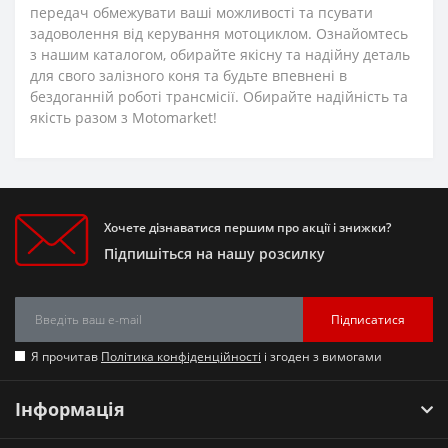
передач обмежувати ваші можливості та псувати
задоволення від керування мотоциклом. Ознайомтесь
з нашим каталогом, обирайте якісну та надійну деталь
для свого залізного коня та будьте впевнені в
бездоганній роботі трансмісії. Обирайте надійність та
якість разом з Motomarket!
Хочете дізнаватися першим про акції і знижки?
Підпишіться на нашу розсилку
Підписатися
Я прочитав
Політика конфіденційності
і згоден з вимогами
Інформація