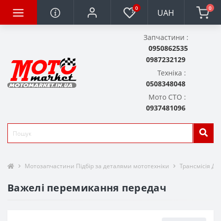
0
0
UAH
Запчастини :
0950862535
0987232129
Техніка :
0508348048
Мото СТО :
0937481096
Мотозапчастини Підбір за деталями мототехніки
Трансмісія Дет
Важелі перемикання передач