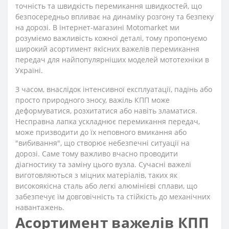
точність та швидкість перемикання швидкостей, що
безпосередньо впливає на динаміку розгону та безпеку
на дорозі. В інтернет-магазині Motomarket ми
розуміємо важливість кожної деталі, тому пропонуємо
широкий асортимент якісних важелів перемикання
передач для найпопулярніших моделей мототехніки в
Україні.
З часом, внаслідок інтенсивної експлуатації, падінь або
просто природного зносу, важіль КПП може
деформуватися, розхитатися або навіть зламатися.
Несправна лапка ускладнює перемикання передач,
може призводити до їх неповного вмикання або
"вибивання", що створює небезпечні ситуації на
дорозі. Саме тому важливо вчасно проводити
діагностику та заміну цього вузла. Сучасні важелі
виготовляються з міцних матеріалів, таких як
високоякісна сталь або легкі алюмінієві сплави, що
забезпечує їм довговічність та стійкість до механічних
навантажень.
Асортимент важелів КПП