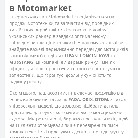
в Motomarket
Інтернет-магазин Motomarket спеціалізується на
продажі мототехніки та запчастин від провідних
китайських виробників, які завоювали довіру
українських райдерів завдяки оптимальному
співвідношенню ціни та якості. У нашому каталозі ви
знайдете важелі перемикання передач для мотоциклів
таких відомих брендів, як
LIFAN
,
LONCIN
,
KOVI
та
MUSSTANG
. Ці компанії є лідерами ринку, і ми, як
офіційні дилери, пропонуємо оригінальні та сумісні
запчастини, що гарантує ідеальну сумісність та
надійну роботу.
Окрім цього, наш асортимент включає продукцію від
інших виробників, таких як
FADA
,
ORIX
,
OTOM
, а також
універсальні моделі, що дозволяє підібрати деталь
практично для будь-якого китайського мотоцикла чи
скутера. Ми ретельно відбираємо постачальників, щоб
наші клієнти отримували лише перевірені та якісні
комплектуючі, які прослужать довго та не підведуть у