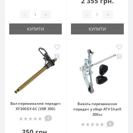
2 355 грн.
-
+
-
+
КУПИТИ
КУПИТИ
Вал перемикання передач
Важіль перемикання
XY300GY-6C (VXR 300)
передач у зборі ATV SharX
300сс
0
0
350 грн.