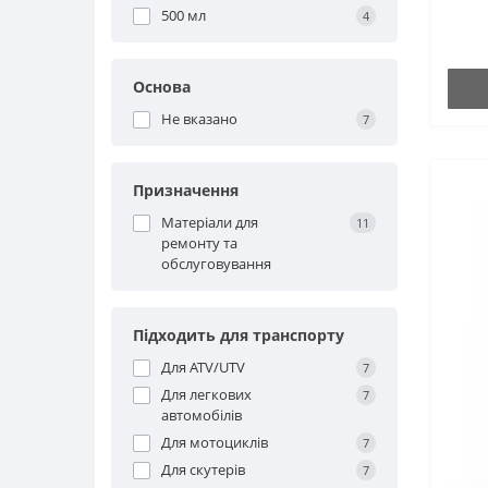
500 мл
4
Основа
Не вказано
7
Призначення
Матеріали для
11
ремонту та
обслуговування
Підходить для транспорту
Для ATV/UTV
7
Для легкових
7
автомобілів
Для мотоциклів
7
Для скутерів
7