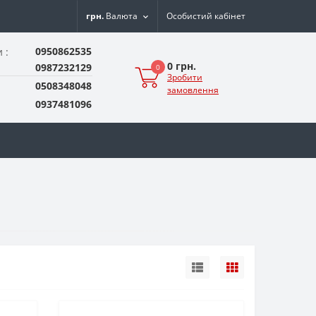
грн.
Валюта
Особистий кабінет
0950862535
 :
0 грн.
0987232129
0
Зробити
0508348048
замовлення
0937481096