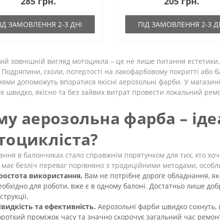
285 грн.
205 грн.
ІД ЗАМОВЛЕННЯ 2-3 ДНІ
ПІД ЗАМОВЛЕННЯ 2-3 Д
ий зовнішній вигляд мотоцикла – це не лише питання естетики,
. Подряпини, сколи, потертості на лакофарбовому покритті або 
ями допоможуть впоратися якісні аерозольні фарби. У магазин
є швидко, якісно та без зайвих витрат провести локальний ре
му аерозольна фарба – іде
тоцикліста?
ння в балончиках стало справжнім порятунком для тих, хто хоч
має безліч переваг порівняно з традиційними методами, особли
ростота використання.
Вам не потрібне дороге обладнання, я
еобхідно для роботи, вже є в одному балоні. Достатньо лише до
струкції.
видкість та ефективність.
Аерозольні фарби швидко сохнуть, 
ороткий проміжок часу та значно скорочує загальний час ремонт