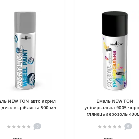
аль NEW TON авто акрил
Емаль NEW TON
 дисків срібляста 500 мл
універсальна 9005 чор
глянець аерозоль 400
0
0