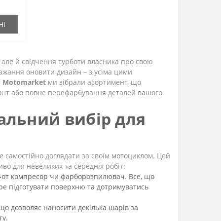
НІ
 але й свідчення турботи власника про свою
бажання оновити дизайн – з усіма цими
і
Motomarket
ми зібрали асортимент, що
монт або повне перефарбування деталей вашого
альний вибір для
е самостійно доглядати за своїм мотоциклом. Цей
во для невеликих та середніх робіт:
к-от компресор чи фарборозпилювач. Все, що
бре підготувати поверхню та дотримуватись
що дозволяє наносити декілька шарів за
у.