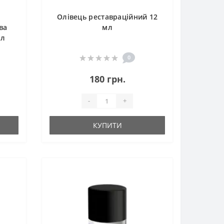
Олівець реставраційний 12
ва
мл
мл
0
180 грн.
-
+
КУПИТИ