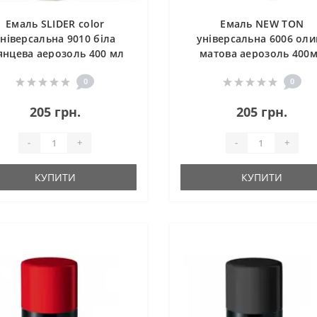
Емаль SLIDER color
Емаль NEW TON
ніверсальна 9010 біла
універсальна 6006 оли
янцева аерозоль 400 мл
матова аерозоль 400
0
0
205 грн.
205 грн.
-
+
-
+
КУПИТИ
КУПИТИ