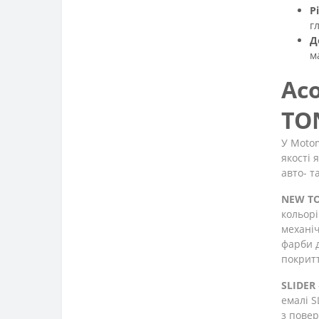
Р
г
Д
м
Ас
TO
У Motom
якості 
авто- т
NEW T
кольорі
механіч
фарби д
покритт
SLIDER
емалі S
з повер