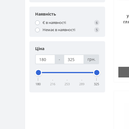
Наявність
у
гл
Є в наявності
6
Немає в наявності
5
Ціна
-
грн.
180
216
253
289
325