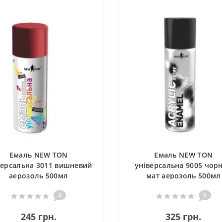
Емаль NEW TON
Емаль NEW TON
версальна 3011 вишневий
універсальна 9005 чор
аерозоль 500мл
мат аерозоль 500мл
0
0
245 грн.
325 грн.