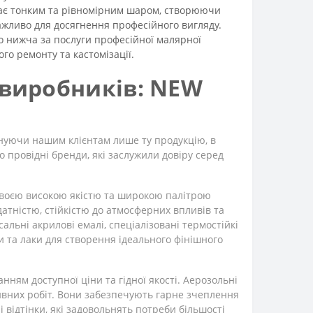
ає тонким та рівномірним шаром, створюючи
важливо для досягнення професійного вигляду.
 нижча за послуги професійної малярної
о ремонту та кастомізації.
 виробників: NEW
нуючи нашим клієнтам лише ту продукцію, в
о провідні бренди, які заслужили довіру серед
 своєю високою якістю та широкою палітрою
тністю, стійкістю до атмосферних впливів та
ьні акрилові емалі, спеціалізовані термостійкі
и та лаки для створення ідеального фінішного
ням доступної ціни та гідної якості. Аерозольні
ивних робіт. Вони забезпечують гарне зчеплення
відтінки, які задовольнять потреби більшості