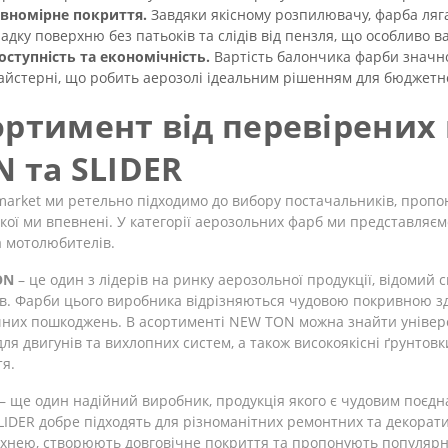
івномірне покриття.
Завдяки якісному розпилювачу, фарба ляг
ладку поверхню без патьоків та слідів від пензля, що особливо 
оступність та економічність.
Вартість балончика фарби значно
айстерні, що робить аерозолі ідеальним рішенням для бюджетног
ортимент від перевірених
N та SLIDER
arket ми ретельно підходимо до вибору постачальників, пропо
якої ми впевнені. У категорії аерозольних фарб ми представляєм
а мотолюбителів.
ON
– це один з лідерів на ринку аерозольної продукції, відомий
в. Фарби цього виробника відрізняються чудовою покривною зда
них пошкоджень. В асортименті NEW TON можна знайти універсал
ля двигунів та вихлопних систем, а також високоякісні ґрунтовк
я.
– ще один надійний виробник, продукція якого є чудовим поєднан
LIDER добре підходять для різноманітних ремонтних та декорат
хнею, створюють довговічне покриття та пропонують популярні 