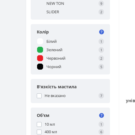
NEW TON
9
SLIDER
2
Колір
Білий
1
Зелений
1
Червоний
2
Чорний
5
В'язкість мастила
Не вказано
7
уні
Об'єм
10 мл
1
400 мл
6