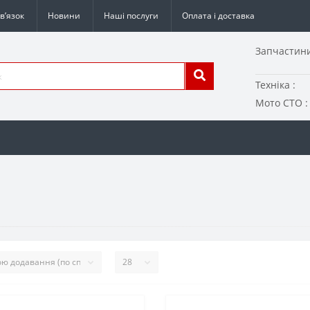
в’язок
Новини
Наші послуги
Оплата і доставка
Запчастини
Техніка :
Мото СТО :