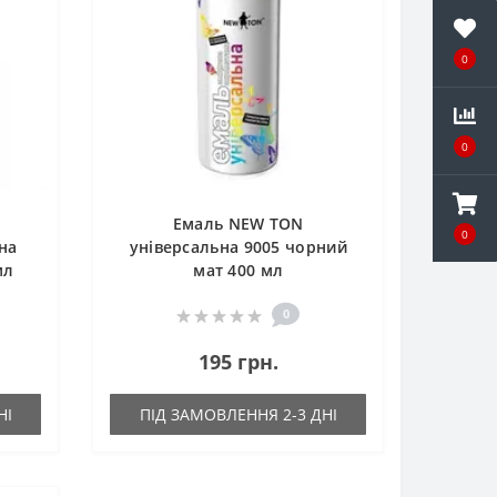
0
0
Емаль NEW TON
0
на
універсальна 9005 чорний
мл
мат 400 мл
0
195 грн.
НІ
ПІД ЗАМОВЛЕННЯ 2-3 ДНІ