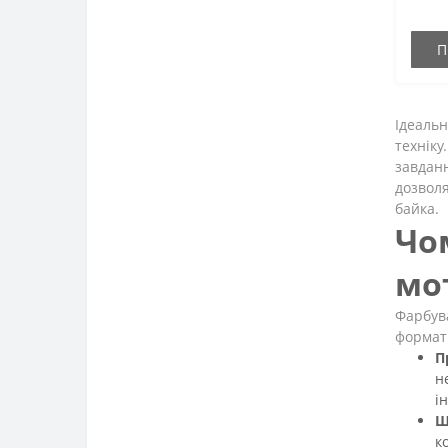
П
Ідеальн
техніку
завданн
дозволя
байка.
Чо
мо
Фарбува
формат 
П
н
ін
Ш
к