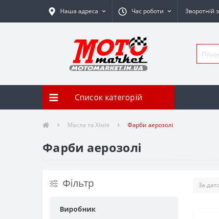
Наша адреса
Час роботи
Зворотній з
Список категорій
Масла та Хімія
Фарби аерозолі
Фарби аерозолі
Фільтр
Виробник