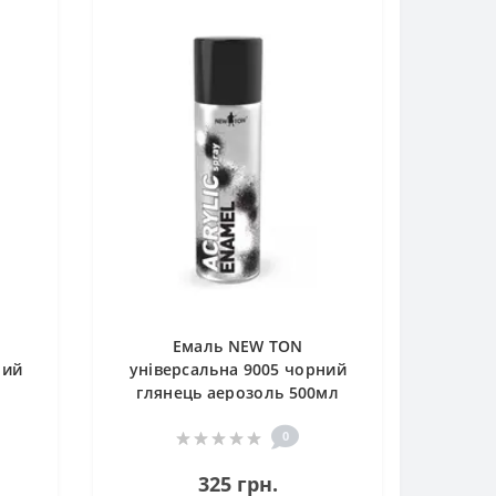
Емаль NEW TON
ний
універсальна 9005 чорний
глянець аерозоль 500мл
0
325 грн.