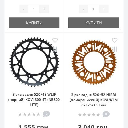
-
+
-
+
КУПИТИ
КУПИТИ
Зірка задня 520*48 WLJF
Зірка задня 520*52 NIBBI
(чорний) KOVI 300-4Т (NB300
(помаранчевий) KOVI/KTM
LITE)
6x125/150 мм
0
0
1 555 грн.
3 040 грн.