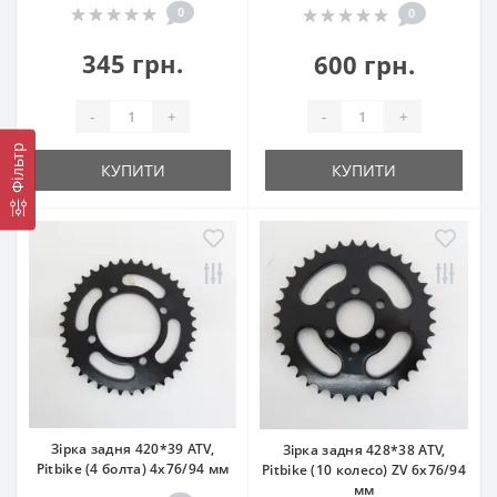
0
0
345 грн.
600 грн.
-
+
-
+
Фільтр
КУПИТИ
КУПИТИ
Зірка задня 420*39 ATV,
Зірка задня 428*38 ATV,
Pitbike (4 болта) 4x76/94 мм
Pitbike (10 колесо) ZV 6x76/94
мм