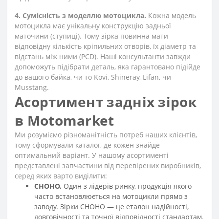
4. Сумісність з моделлю мотоцикла.
Кожна модель
мотоцикла має унікальну конструкцію задньої
маточини (ступиці). Тому зірка повинна мати
відповідну кількість кріпильних отворів, їх діаметр та
відстань між ними (PCD). Наші консультанти завжди
допоможуть підібрати деталь, яка гарантовано підійде
до вашого байка, чи то Kovi, Shineray, Lifan, чи
Musstang.
Асортимент задніх зірок
в Motomarket
Ми розуміємо різноманітність потреб наших клієнтів,
тому сформували каталог, де кожен знайде
оптимальний варіант. У нашому асортименті
представлені запчастини від перевірених виробників,
серед яких варто виділити:
CHOHO.
Один з лідерів ринку, продукція якого
часто встановлюється на мотоцикли прямо з
заводу. Зірки CHOHO — це еталон надійності,
довговічності та точної відповідності стандартам.