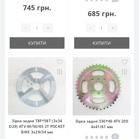
745 грн.
685 грн.
-
+
-
+
КУПИТИ
КУПИТИ
Зірка задня Т8F*58T (3x34
Зірка задня 530*40 ATV 200
D29) ATV 49/50/65 2T POCKET
4x41/61 мм
BIKE 3x29/34 мм
0