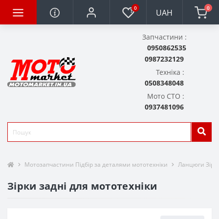
0
0
UAH
Запчастини :
0950862535
0987232129
Техніка :
0508348048
Мото СТО :
0937481096
Мотозапчастини Підбір за деталями мототехніки
Ланцюги Зірк
Зірки задні для мототехніки