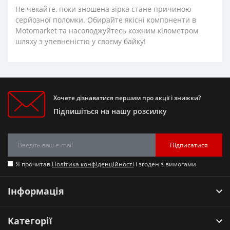
Не чекайте, поки зношена зірка стане причиною
серйозної поломки. Обирайте якісні компоненти в
Motomarket та насолоджуйтесь кожним кілометром
шляху з упевненістю у своєму байку!
Хочете дізнаватися першим про акції і знижки?
Підпишіться на нашу розсилку
Підписатися
Я прочитав
Політика конфіденційності
і згоден з вимогами
Інформація
Категорії