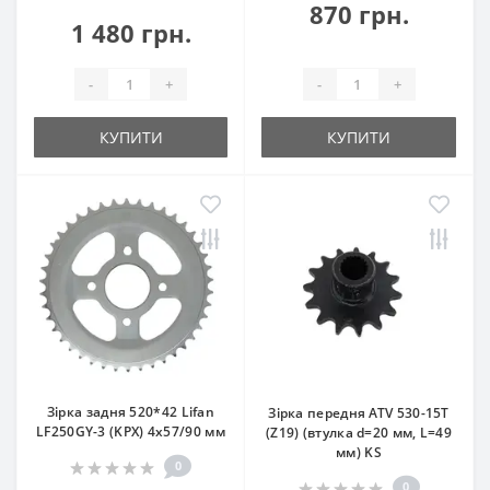
870 грн.
1 480 грн.
-
+
-
+
КУПИТИ
КУПИТИ
Зірка задня 520*42 Lifan
Зірка передня ATV 530-15T
LF250GY-3 (KPX) 4x57/90 мм
(Z19) (втулка d=20 мм, L=49
мм) KS
0
0