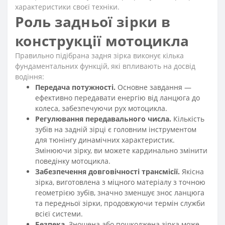
характеристики своєї техніки.
Роль задньої зірки в
конструкції мотоцикла
Правильно підібрана задня зірка виконує кілька
фундаментальних функцій, які впливають на досвід
водіння:
Передача потужності.
Основне завдання —
ефективно передавати енергію від ланцюга до
колеса, забезпечуючи рух мотоцикла.
Регулювання передавального числа.
Кількість
зубів на задній зірці є головним інструментом
для тюнінгу динамічних характеристик.
Змінюючи зірку, ви можете кардинально змінити
поведінку мотоцикла.
Забезпечення довговічності трансмісії.
Якісна
зірка, виготовлена з міцного матеріалу з точною
геометрією зубів, значно зменшує знос ланцюга
та передньої зірки, продовжуючи термін служби
всієї системи.
Безпека.
Зношена або пошкоджена зірка може