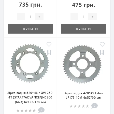
735 грн.
475 грн.
-
+
-
+
КУПИТИ
КУПИТИ
Зірка задня 520*46 KOVI 250-
Зірка задня 428*49 Lifan
4Т (START/ADVANCE/JNC300
LF175-10M 4x57/90 мм
(6GX) 6x125/150 мм
0
0