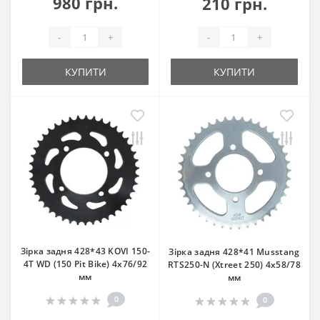
980 грн.
210 грн.
-
+
-
+
КУПИТИ
КУПИТИ
Зірка задня 428*43 KOVI 150-
Зірка задня 428*41 Musstang
4Т WD (150 Pit Bike) 4x76/92
RTS250-N (Xtreet 250) 4x58/78
мм
мм
0
0