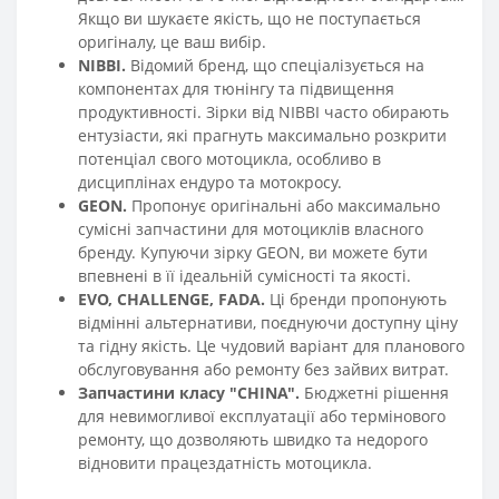
Якщо ви шукаєте якість, що не поступається
оригіналу, це ваш вибір.
NIBBI.
Відомий бренд, що спеціалізується на
компонентах для тюнінгу та підвищення
продуктивності. Зірки від NIBBI часто обирають
ентузіасти, які прагнуть максимально розкрити
потенціал свого мотоцикла, особливо в
дисциплінах ендуро та мотокросу.
GEON.
Пропонує оригінальні або максимально
сумісні запчастини для мотоциклів власного
бренду. Купуючи зірку GEON, ви можете бути
впевнені в її ідеальній сумісності та якості.
EVO, CHALLENGE, FADA.
Ці бренди пропонують
відмінні альтернативи, поєднуючи доступну ціну
та гідну якість. Це чудовий варіант для планового
обслуговування або ремонту без зайвих витрат.
Запчастини класу "CHINA".
Бюджетні рішення
для невимогливої експлуатації або термінового
ремонту, що дозволяють швидко та недорого
відновити працездатність мотоцикла.