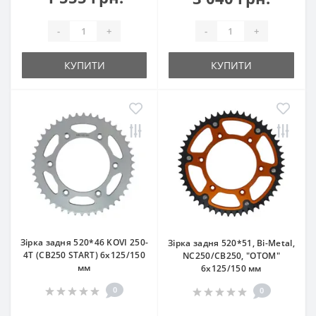
-
+
-
+
КУПИТИ
КУПИТИ
Зірка задня 520*46 KOVI 250-
Зірка задня 520*51, Bi-Metal,
4Т (CB250 START) 6x125/150
NC250/CB250, "OTOM"
мм
6x125/150 мм
0
0