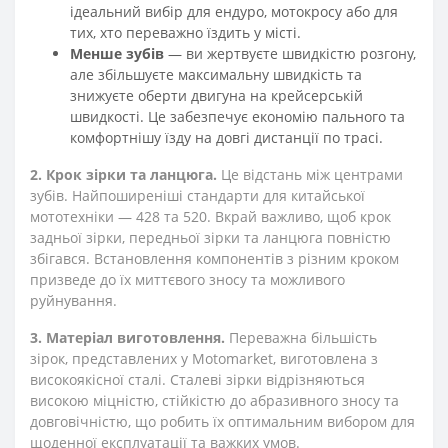
ідеальний вибір для ендуро, мотокросу або для
тих, хто переважно їздить у місті.
Менше зубів
— ви жертвуєте швидкістю розгону,
але збільшуєте максимальну швидкість та
знижуєте оберти двигуна на крейсерській
швидкості. Це забезпечує економію пального та
комфортнішу їзду на довгі дистанції по трасі.
2. Крок зірки та ланцюга.
Це відстань між центрами
зубів. Найпоширеніші стандарти для китайської
мототехніки — 428 та 520. Вкрай важливо, щоб крок
задньої зірки, передньої зірки та ланцюга повністю
збігався. Встановлення компонентів з різним кроком
призведе до їх миттєвого зносу та можливого
руйнування.
3. Матеріал виготовлення.
Переважна більшість
зірок, представлених у Motomarket, виготовлена з
високоякісної сталі. Сталеві зірки відрізняються
високою міцністю, стійкістю до абразивного зносу та
довговічністю, що робить їх оптимальним вибором для
щоденної експлуатації та важких умов.