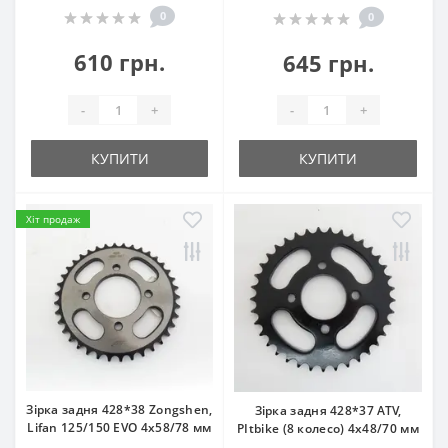
0
0
610 грн.
645 грн.
-
+
-
+
КУПИТИ
КУПИТИ
Хіт продаж
Зірка задня 428*38 Zongshen,
Зірка задня 428*37 ATV,
Lifan 125/150 EVO 4x58/78 мм
PItbike (8 колесо) 4x48/70 мм