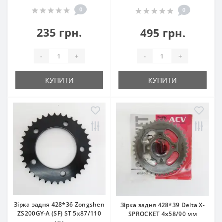
0
0
235 грн.
495 грн.
-
+
-
+
КУПИТИ
КУПИТИ
Зірка задня 428*36 Zongshen
Зірка задня 428*39 Delta X-
ZS200GY-A (SF) ST 5x87/110
SPROCKET 4x58/90 мм