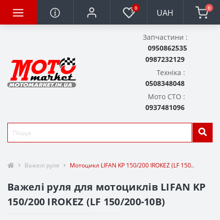
0
0
UAH
Запчастини :
0950862535
0987232129
Техніка :
0508348048
Мото СТО :
0937481096
Важелі руля
Мотоцикл LIFAN KP 150/200 IROKEZ (LF 150..
Важелі руля для мотоциклів LIFAN KP
150/200 IROKEZ (LF 150/200-10B)