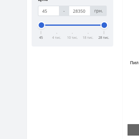
-
грн.
45
4 тис.
10 тис.
18 тис.
28 тис.
Пил