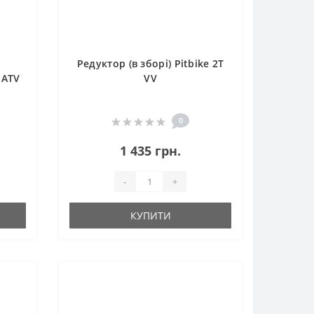
Редуктор (в зборі) Pitbike 2T
 ATV
VV
0
1 435 грн.
-
+
КУПИТИ