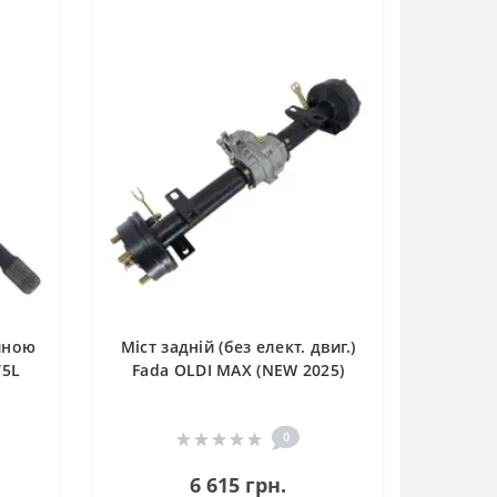
иною
Міст задній (без елект. двиг.)
T5L
Fada OLDI MAX (NEW 2025)
0
6 615 грн.