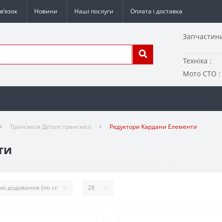
в’язок
Новини
Наші послуги
Оплата і доставка
Запчастини
Техніка :
Мото СТО :
Трансмісія Деталі трансмісії
Редуктори Кардани Елементи
ти