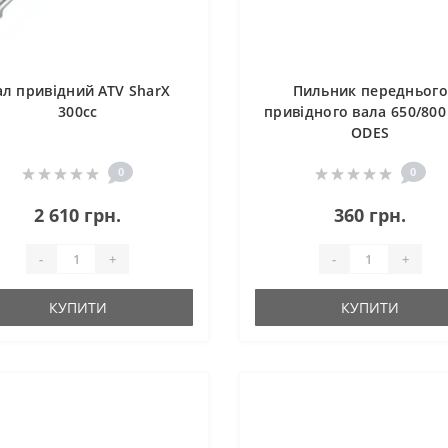
ал привідний ATV SharX
Пильник переднього
300сс
привідного вала 650/800
ODES
0
0
2 610 грн.
360 грн.
-
+
-
+
КУПИТИ
КУПИТИ