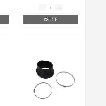
-
+
КУПИТИ