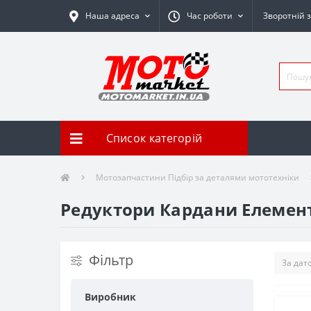
Наша адреса
Час роботи
Зворотній з
Список категорій
Мотозапчастини Підбір за деталями мототехніки
Редуктори Кардани Елемен
Фільтр
Виробник