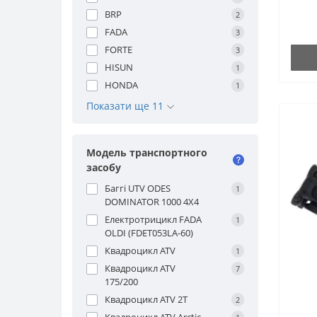
BRP
2
FADA
3
FORTE
3
HISUN
1
HONDA
1
Показати ще 11
Модель транспортного
засобу
Баггі UTV ODES
1
DOMINATOR 1000 4X4
Електротрицикл FADA
1
OLDI (FDET053LA-60)
Квадроцикл ATV
1
Квадроцикл ATV
7
175/200
Квадроцикл ATV 2T
2