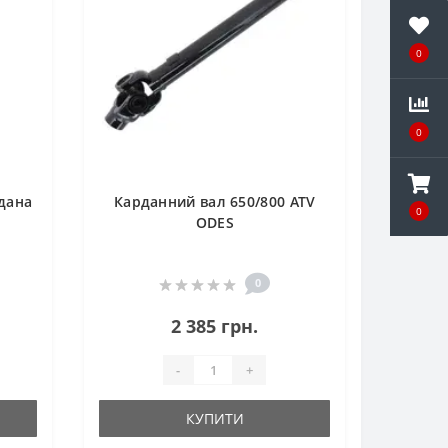
0
0
дана
Карданний вал 650/800 ATV
0
ODES
0
2 385 грн.
-
+
КУПИТИ