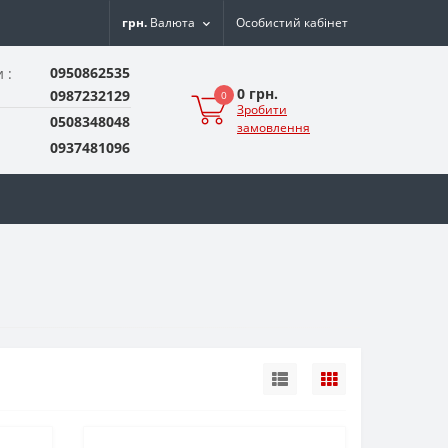
грн.
Валюта
Особистий кабінет
0950862535
 :
0 грн.
0987232129
0
Зробити
0508348048
замовлення
0937481096