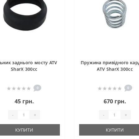
ьник заднього мосту ATV
Пружина привідного кар
SharX 300сс
ATV SharX 300сс
0
0
45 грн.
670 грн.
-
+
-
+
КУПИТИ
КУПИТИ