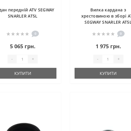
дан передній ATV SEGWAY
Вилка кардана з
SNARLER AT5L
хрестовиною в зборі A
SEGWAY SNARLER AT5
0
0
5 065 грн.
1 975 грн.
-
+
-
+
КУПИТИ
КУПИТИ