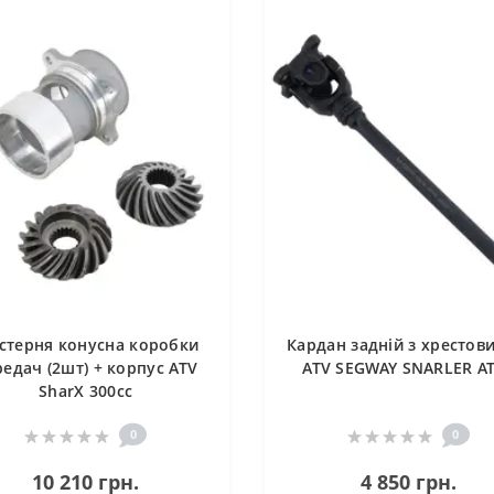
стерня конусна коробки
Кардан задній з хрестов
едач (2шт) + корпус ATV
ATV SEGWAY SNARLER A
SharX 300сс
0
0
10 210 грн.
4 850 грн.