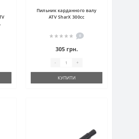
Пильник карданного валу
TV
ATV SharX 300сс
L
0
305 грн.
-
+
КУПИТИ