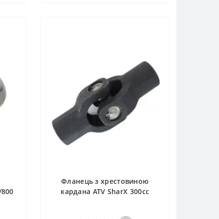
Фланець з хрестовиною
/800
кардана ATV SharX 300сс