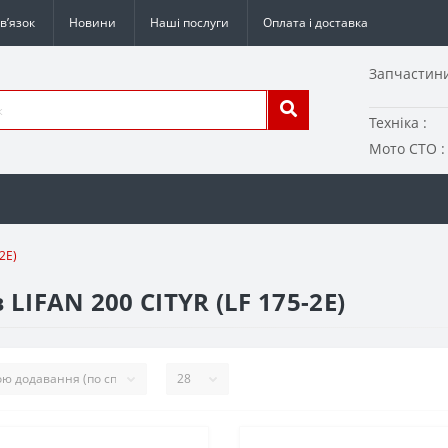
в’язок
Новини
Наші послуги
Оплата і доставка
Запчастини
Техніка :
Мото СТО :
2E)
LIFAN 200 CITYR (LF 175-2E)