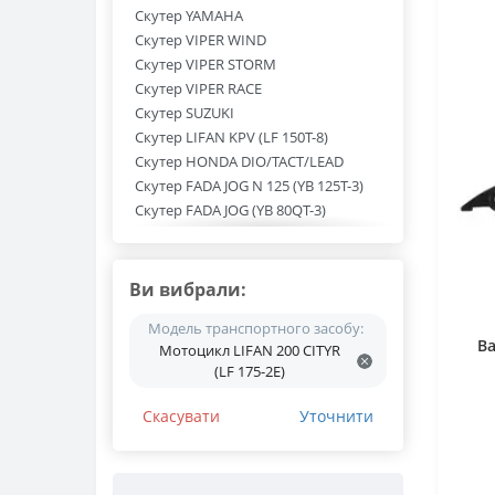
Скутер YAMAHA
Скутер VIPER WIND
Скутер VIPER STORM
Скутер VIPER RACE
Скутер SUZUKI
Скутер LIFAN KPV (LF 150T-8)
Скутер HONDA DIO/TACT/LEAD
Скутер FADA JOG N 125 (YB 125T-3)
Скутер FADA JOG (YB 80QT-3)
Скутер FADA (YB 150QT-15D)
Скутер 50/80/125/150
Мотоцикл YAMAHA
Ви вибрали:
Мотоцикл VIPER ZS 125 J
Модель транспортного засобу:
Мотоцикл VIPER V 200R
Ва
Мотоцикл LIFAN 200 CITYR
Мотоцикл VIPER V 150 A
(LF 175-2E)
Мотоцикл VIPER V 125 PIT BIKE
Мотоцикл TEKKEN 250
Скасувати
Уточнити
Мотоцикл SHINERAY Z1 250 (XY 250-
3A)
Мотоцикл SHINERAY XY 250GY-6C