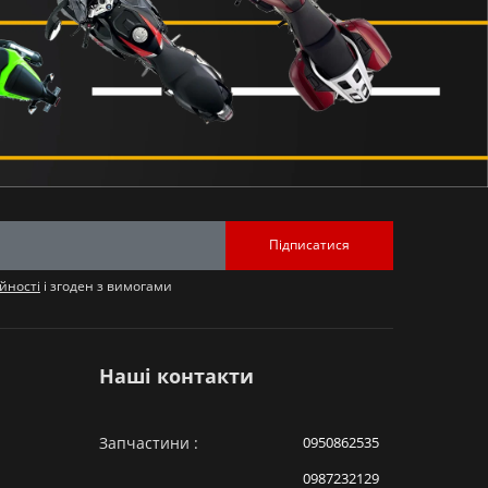
Підписатися
йності
і згоден з вимогами
Наші контакти
Запчастини :
0950862535
0987232129