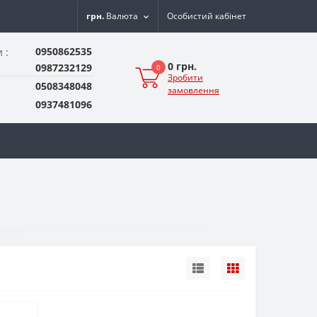
грн.
Валюта
Особистий кабінет
0950862535
 :
0 грн.
0987232129
0
Зробити
0508348048
замовлення
0937481096