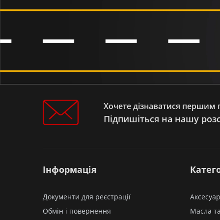
Мопед SHINERAY COLT 125 (XY 125-
22D)
Мопед MUSSTANG DELTA MT 110
Мопед MUSSTANG ALFA
FIT/DINGO/DINGO XL MT 110/125
Мопед MUSSTANG ACTIVE MT
110/125
Мопед FORTE DELTA FT 110
Мопед FORTE ALFA FT 110/125
Мопед FORTE ACTIVE FT 110/125
Хочете дізнаватися першим п
Мопед 50/70/110/125
Мопед SPARK ALPHA SP 110/125
Підпишіться на нашу роз
Квадроцикл ATV SHINERAY HARDY
200U (XY 150ST-3A)
Квадроцикл ATV SHARX 300
Квадроцикл ATV SHARX 250
Інформація
Катего
Квадроцикл ATV SHARX 200
Квадроцикл ATV SEGWAY SNARLER
AT5L
Документи для реєстрації
Аксесуар
Квадроцикл ATV ORIX 125/150
Квадроцикл ATV ODES TERRAIN
Обмін і повернення
Масла та
BOOSTER 800 4X4