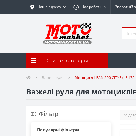
Наша адреса
Час роботи
Зворотній з
Список категорій
Важелі руля
Мотоцикл LIFAN 200 CITYR (LF 175-
Важелі руля для мотоциклів 
Фільтр
Популярні фільтри