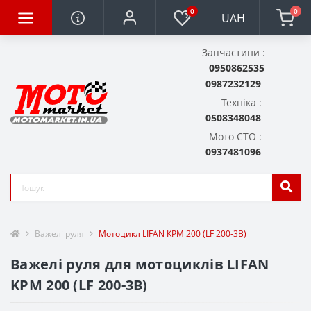
0
0
UAH
Запчастини :
0950862535
0987232129
Техніка :
0508348048
Мото СТО :
0937481096
Важелі руля
Мотоцикл LIFAN KPM 200 (LF 200-3B)
Важелі руля для мотоциклів LIFAN
KPM 200 (LF 200-3B)