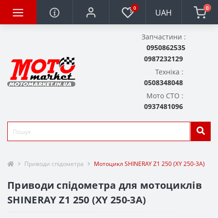
0
0
UAH
Запчастини :
0950862535
0987232129
Техніка :
0508348048
Мото СТО :
0937481096
Приводи спідометра
Мотоцикл SHINERAY Z1 250 (XY 250-3A)
Приводи спідометра для мотоциклів
SHINERAY Z1 250 (XY 250-3A)