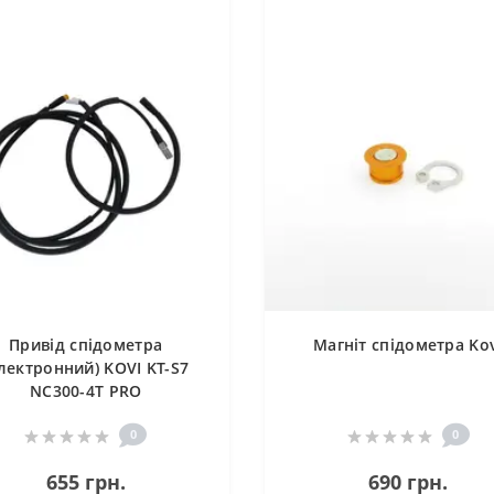
Привід спідометра
Магніт спідометра Ko
лектронний) KOVI KT-S7
NC300-4Т PRO
0
0
655 грн.
690 грн.