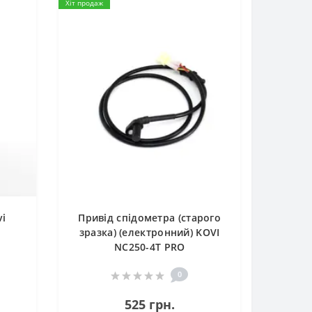
Хіт продаж
vi
Привід спідометра (старого
зразка) (електронний) KOVI
NC250-4Т PRO
0
525 грн.