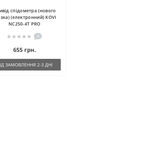
ивід спідометра (нового
азка) (електронний) KOVI
NC250-4Т PRO
0
655 грн.
ІД ЗАМОВЛЕННЯ 2-3 ДНІ