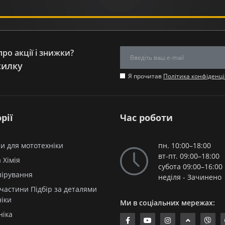
ро акції і знижки?
силку
Я прочитав
Політика конфіденці
рії
Час роботи
и для мототехніки
пн. 10:00–18:00
вт-пт. 09:00–18:00
 Хімія
субота 09:00–16:00
пірування
неділя - Зачинено
частини Підбір за деталями
ніки
Ми в соціальних мережах:
ніка