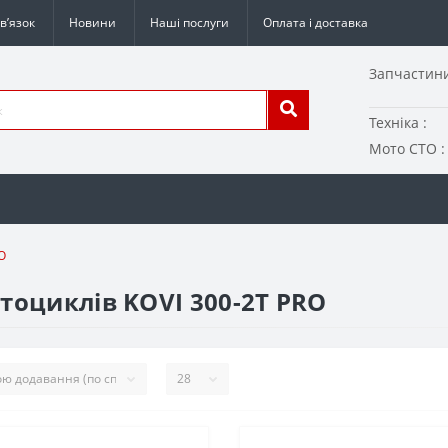
в’язок
Новини
Наші послуги
Оплата і доставка
Запчастини
Техніка :
Мото СТО :
O
тоциклів KOVI 300-2T PRO