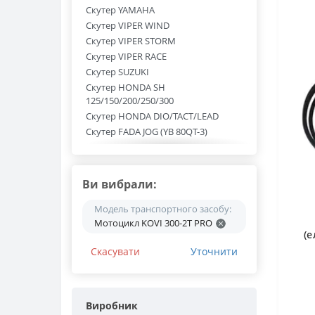
Скутер YAMAHA
Скутер VIPER WIND
Скутер VIPER STORM
Скутер VIPER RACE
Скутер SUZUKI
Скутер HONDA SH
125/150/200/250/300
Скутер HONDA DIO/TACT/LEAD
Скутер FADA JOG (YB 80QT-3)
Скутер FADA JOG N 125 (YB 125T-3)
Скутер FADA (YB 150QT-15D)
Скутер 50/80/125/150
Ви вибрали:
Мотоцикл VIPER ZS 125 J
Мотоцикл VIPER V 200R
Модель транспортного засобу:
Мотоцикл KOVI 300-2T PRO
Мотоцикл TEKKEN 250
(е
Мотоцикл SHINERAY Z1 250 (XY 250-
Скасувати
Уточнити
3A)
Мотоцикл SHINERAY XY 250GY-6C
Мотоцикл SHINERAY XY 250GY-6B
Мотоцикл SHINERAY XY 200GY-6C
Виробник