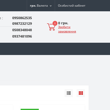
грн.
Валюта
Особистий кабінет
0950862535
 :
0 грн.
0987232129
0
Зробити
0508348048
замовлення
0937481096