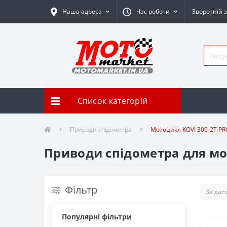
Наша адреса
Час роботи
Зворотній з
Список категорій
Приводи спідометра
Мотоцикл KOVI 300-2T PR
Приводи спідометра для мо
Фільтр
Популярні фільтри