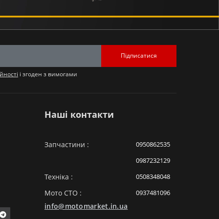
Підписатися
йності
і згоден з вимогами
Наші контакти
Запчастини :
0950862535
0987232129
Техніка :
0508348048
Мото СТО :
0937481096
info@motomarket.in.ua