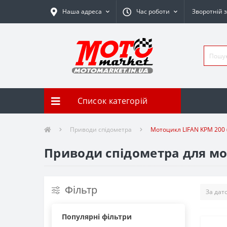
Наша адреса
Час роботи
Зворотній з
Список категорій
Приводи спідометра
Мотоцикл LIFAN KPM 200 (
Приводи спідометра для мот
Фільтр
Популярні фільтри