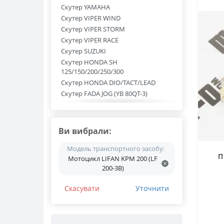
Скутер YAMAHA
Скутер VIPER WIND
Скутер VIPER STORM
Скутер VIPER RACE
Скутер SUZUKI
Скутер HONDA SH
125/150/200/250/300
Скутер HONDA DIO/TACT/LEAD
Скутер FADA JOG (YB 80QT-3)
Скутер FADA JOG N 125 (YB 125T-3)
Скутер FADA (YB 150QT-15D)
Скутер 50/80/125/150
Ви вибрали:
Мотоцикл VIPER ZS 125 J
Мотоцикл VIPER V 200R
Модель транспортного засобу:
П
Мотоцикл LIFAN KPM 200 (LF
Мотоцикл TEKKEN 250
200-3B)
Мотоцикл SHINERAY Z1 250 (XY 250-
3A)
Скасувати
Уточнити
Мотоцикл SHINERAY XY 250GY-6C
Мотоцикл SHINERAY XY 250GY-6B
Мотоцикл SHINERAY XY 200GY-6C