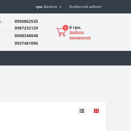
грн.
Валюта
Особистий кабінет
0950862535
 :
0 грн.
0987232129
0
Зробити
0508348048
замовлення
0937481096