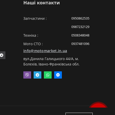
Наші контакти
Запчастини :
0950862535
0987232129
Техніка :
0508348048
Мото СТО :
0937481096
info@motomarket.in.ua
вул.Данила Галицького 44/A, м.
Болехів, Івано-Франківська обл.