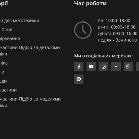
рії
Час роботи
и для мототехніки
пн. 10:00–18:00
вт-пт. 09:00–18:00
 Хімія
субота 09:00–16:00
пірування
неділя - Зачинено
частини Підбір за деталями
ніки
Ми в соціальних мережах:
ніка
ни
еди
частини
частини Підбір за моделями
ніки