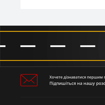
Мотоцикл KOVI FCS 250
Мотоцикл KOVI ADVANCE 300
Мотоцикл KOVI ADVANCE 250
Мотоцикл KOVI ADT 250
Мотоцикл KOVI 300-2T PRO
Мотоцикл KOVI 300 PRO/300 PRO
S/300 I PRO S
Мотоцикл KOVI 250 START
Мотоцикл KOVI 250 PRO KT/HS
Мотоцикл KOVI 250 PRO 2T
Мотоцикл KOVI 250 LITE KT/HS
Мотоцикл GEON X-ROAD LIGHT
200/250
Мотоцикл GEON TERRA-X-ROAD 250
Мотоцикл GEON DAKAR 250 TWIN
CAM
Хочете дізнаватися першим п
Мотоцикл GEON CROSS 250
Підпишіться на нашу роз
Мотоцикл CHALLENGE GT 250
Мотоцикл 125/150/200/250
Мотоцикл KTM EXC
Мопед VIPER DELTA V 110