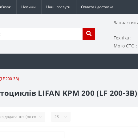
в’язок
Новини
Наші послуги
Оплата і доставка
Запчастини
Техніка :
Мото СТО :
LF 200-3B)
оциклів LIFAN KPM 200 (LF 200-3B)