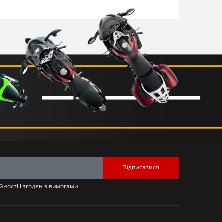
Підписатися
йності
і згоден з вимогами