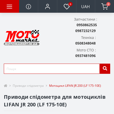
0
0
UAH
Запчастини :
0950862535
0987232129
Техніка :
0508348048
Мото СТО :
0937481096
Приводи спідометра
Мотоцикл LIFAN JR 200 (LF 175-10Е)
Приводи спідометра для мотоциклів
LIFAN JR 200 (LF 175-10Е)