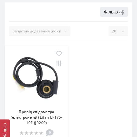
Фільтр
Привід спідометра
(електронний) Lifan LF175-
10Е (JR200)
Фільтр
0