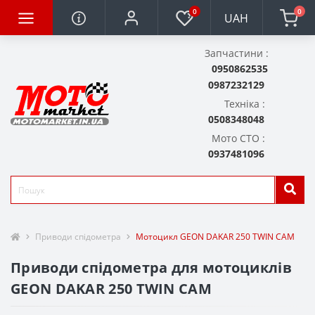
0
0
UAH
Запчастини :
0950862535
0987232129
Техніка :
0508348048
Мото СТО :
0937481096
Приводи спідометра
Мотоцикл GEON DAKAR 250 TWIN CAM
Приводи спідометра для мотоциклів
GEON DAKAR 250 TWIN CAM