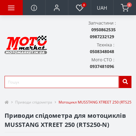
0
0
UAH
Запчастини :
0950862535
0987232129
Техніка :
0508348048
Мото СТО :
0937481096
Приводи спідометра
Мотоцикл MUSSTANG XTREET 250 (RTS250-
Приводи спідометра для мотоциклів
MUSSTANG XTREET 250 (RTS250-N)