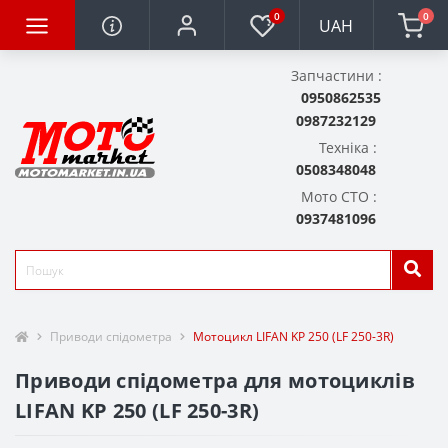
0
0
UAH
Запчастини :
0950862535
0987232129
Техніка :
0508348048
Мото СТО :
0937481096
Приводи спідометра
Мотоцикл LIFAN KP 250 (LF 250-3R)
Приводи спідометра для мотоциклів
LIFAN KP 250 (LF 250-3R)