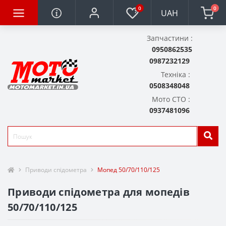
0
0
UAH
Запчастини :
0950862535
0987232129
Техніка :
0508348048
Мото СТО :
0937481096
Приводи спідометра
Мопед 50/70/110/125
Приводи спідометра для мопедів
50/70/110/125