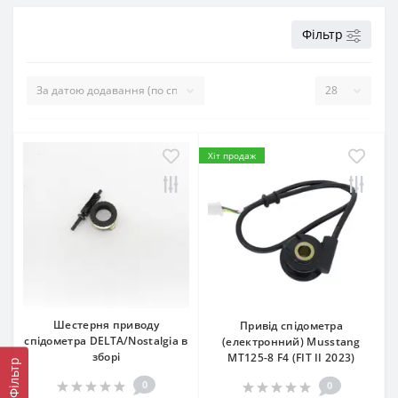
Фільтр
Хіт продаж
Шестерня приводу
Привід спідометра
спідометра DELTA/Nostalgia в
(електронний) Musstang
зборі
МТ125-8 F4 (FIT II 2023)
Фільтр
0
0