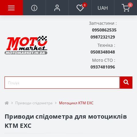
0
0
UAH
Запчастини :
0950862535
0987232129
Техніка :
0508348048
Мото СТО :
0937481096
Приводи спідометра
Мотоцикл KTM EXC
Приводи спідометра для мотоциклів
KTM EXC