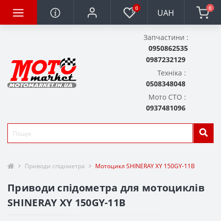
0
0
UAH
Запчастини :
0950862535
0987232129
Техніка :
0508348048
Мото СТО :
0937481096
Приводи спідометра
Мотоцикл SHINERAY XY 150GY-11B
Приводи спідометра для мотоциклів
SHINERAY XY 150GY-11B