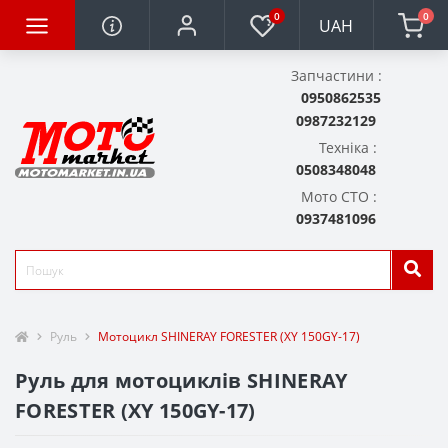
0
0
UAH
Запчастини :
0950862535
0987232129
Техніка :
0508348048
Мото СТО :
0937481096
Руль
Мотоцикл SHINERAY FORESTER (XY 150GY-17)
Руль для мотоциклів SHINERAY
FORESTER (XY 150GY-17)