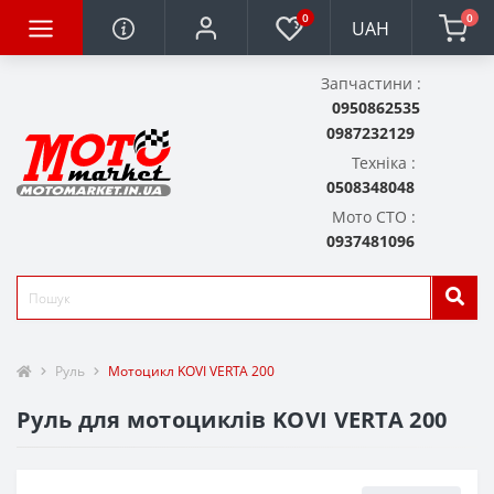
0
0
UAH
Запчастини :
0950862535
0987232129
Техніка :
0508348048
Мото СТО :
0937481096
Руль
Мотоцикл KOVI VERTA 200
Руль для мотоциклів KOVI VERTA 200