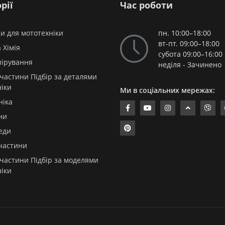
рії
Час роботи
и для мототехніки
пн. 10:00–18:00
вт-пт. 09:00–18:00
 Хімія
субота 09:00–16:00
пірування
неділя - Зачинено
частини Підбір за деталями
ніки
Ми в соціальних мережах:
ніка
ни
еди
частини
частини Підбір за моделями
ніки