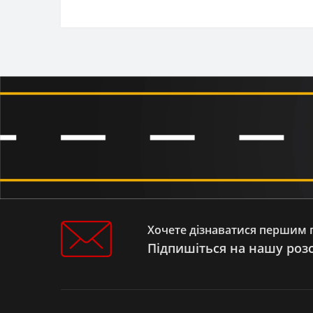
Мотоцикл 125/150/200/250
Мотоцикл KTM EXC
Мопед VIPER ALPHA 110/125
Мопед SHINERAY COLT 125 (XY
125-22D)
Мопед MUSSTANG ALFA
FIT/DINGO/DINGO XL MT 110/125
Мопед FORTE ALFA FT 110/125
Мопед SPARK SP125C-2G
Квадроцикл ATV SHINERAY HARDY
200U (XY 150ST-3A)
Квадроцикл ATV SHARX 300
Квадроцикл ATV SHARX 200
Квадроцикл ATV SEGWAY SNARLER
AT5L
Хочете дізнаватися першим п
Квадроцикл ATV ORIX 125/150
Квадроцикл ATV ODES TERRAIN
Підпишіться на нашу роз
BOOSTER 800 4X4
Квадроцикл ATV ODES ASSAULT 650
4X4
Квадроцикл ATV LONCIN LX 200AU-2