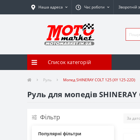
Наша адреса
Час роботи
Зворотній з
Список категорій
Руль
Мопед SHINERAY COLT 125 (XY 125-22D)
Руль для мопедів SHINERAY 
Фільтр
Популярні фільтри