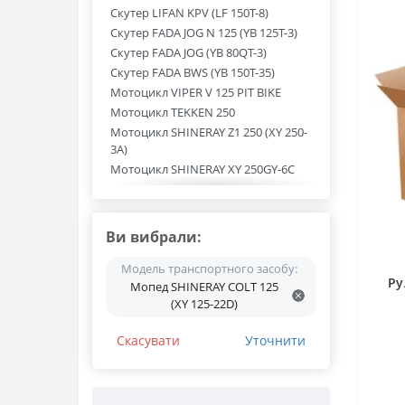
Скутер LIFAN KPV (LF 150T-8)
Скутер FADA JOG N 125 (YB 125T-3)
Скутер FADA JOG (YB 80QT-3)
Скутер FADA BWS (YB 150T-35)
Мотоцикл VIPER V 125 PIT BIKE
Мотоцикл TEKKEN 250
Мотоцикл SHINERAY Z1 250 (XY 250-
3A)
Мотоцикл SHINERAY XY 250GY-6C
Мотоцикл SHINERAY XY 250GY-6B
Мотоцикл SHINERAY XY 200GY-6C
Мотоцикл SHINERAY XY 150GY-11B
Ви вибрали:
Мотоцикл SHINERAY X-TRAIL 250 (XY
250GY-9A)
Модель транспортного засобу:
Ру
Мотоцикл SHINERAY X-TRAIL 200 (XY
Мопед SHINERAY COLT 125
200GY-9A)
(XY 125-22D)
Мотоцикл SHINERAY TRICKER 250
(XY 250GY-15С)
Скасувати
Уточнити
Мотоцикл SHINERAY INTRUDER (XY
200GY-4)
Мотоцикл SHINERAY FORESTER (XY