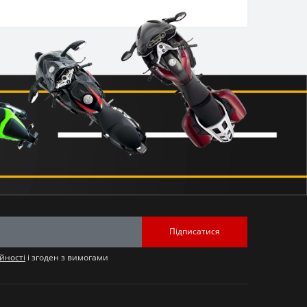
Підписатися
йності
і згоден з вимогами