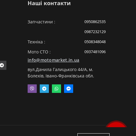
Наші контакти
Запчастини :
0950862535
0987232129
Техніка :
0508348048
Мото СТО :
0937481096
info@motomarket.in.ua
вул.Данила Галицького 44/A, м.
Болехів, Івано-Франківська обл.