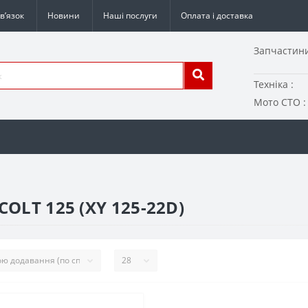
в’язок
Новини
Наші послуги
Оплата і доставка
Запчастини
Техніка :
Мото СТО :
COLT 125 (XY 125-22D)