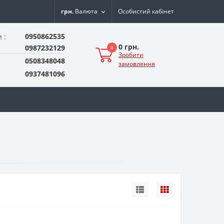
грн.
Валюта
Особистий кабінет
0950862535
 :
0 грн.
0987232129
0
Зробити
0508348048
замовлення
0937481096