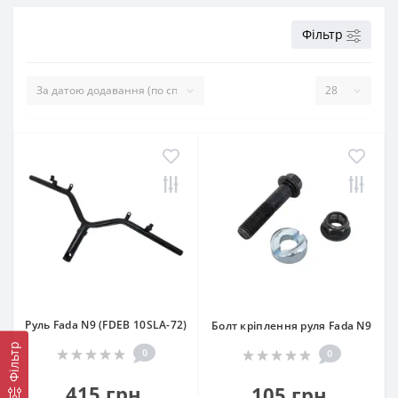
Фільтр
Руль Fada N9 (FDEB 10SLA-72)
Болт кріплення руля Fada N9
Фільтр
0
0
415 грн.
105 грн.