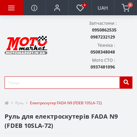
0
0
UAH
Запчастини :
0950862535
0987232129
Техніка :
0508348048
Мото СТО :
0937481096
Руль
Електроскутер FADA N9 (FDEB 10SLA-72)
Руль для електроскутерів FADA N9
(FDEB 10SLA-72)