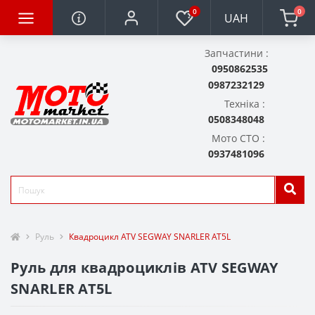
0
0
UAH
Запчастини :
0950862535
0987232129
Техніка :
0508348048
Мото СТО :
0937481096
Руль
Квадроцикл ATV SEGWAY SNARLER AT5L
Руль для квадроциклів ATV SEGWAY
SNARLER AT5L