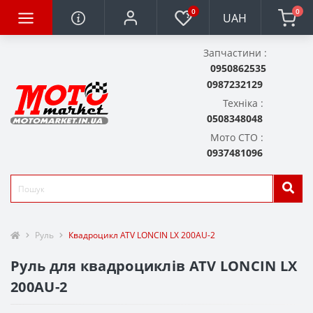
0
0
UAH
Запчастини :
0950862535
0987232129
Техніка :
0508348048
Мото СТО :
0937481096
Руль
Квадроцикл ATV LONCIN LX 200AU-2
Руль для квадроциклів ATV LONCIN LX
200AU-2