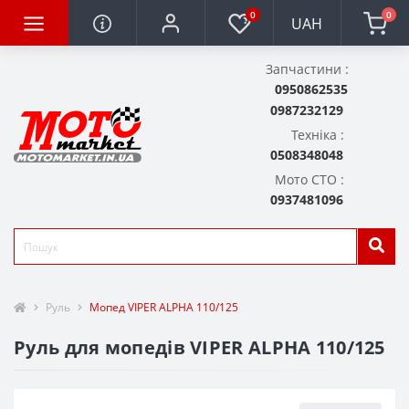
0
0
UAH
Запчастини :
0950862535
0987232129
Техніка :
0508348048
Мото СТО :
0937481096
Руль
Мопед VIPER ALPHA 110/125
Руль для мопедів VIPER ALPHA 110/125