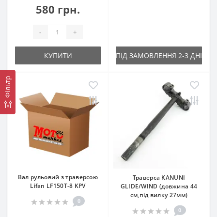
580 грн.
-
+
КУПИТИ
ПІД ЗАМОВЛЕННЯ 2-3 ДНІ
Фільтр
Вал рульовий з траверсою
Траверса KANUNI
Lifan LF150T-8 KPV
GLIDE/WIND (довжина 44
см,під вилку 27мм)
0
0