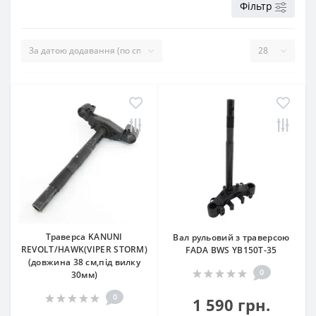
Фільтр
Траверса KANUNI
Вал рульовий з траверсою
REVOLT/HAWK(VIPER STORM)
FADA BWS YB150T-35
(довжина 38 см,під вилку
0
30мм)
0
1 590 грн.