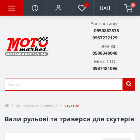
0
0
UAH
Запчастини :
0950862535
0987232129
Техніка :
0508348048
Мото СТО :
0937481096
Вали рульові Траверси
Скутери
Вали рульові та траверси для скутерів