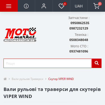
0
0
UAH
Запчастини :
0950862535
0987232129
Техніка :
0508348048
Мото СТО :
0937481096
Вали рульові Траверси
Скутер VIPER WIND
Вали рульові та траверси для скутерів
VIPER WIND