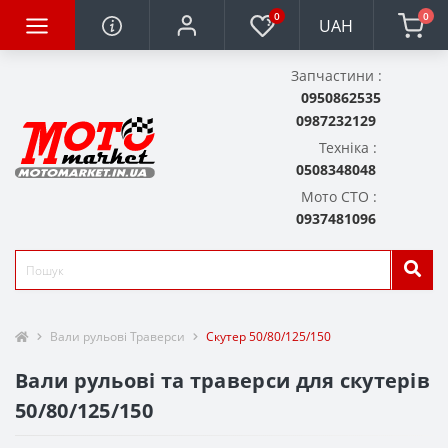
0
0
UAH
Запчастини :
0950862535
0987232129
Техніка :
0508348048
Мото СТО :
0937481096
Вали рульові Траверси
Скутер 50/80/125/150
Вали рульові та траверси для скутерів
50/80/125/150