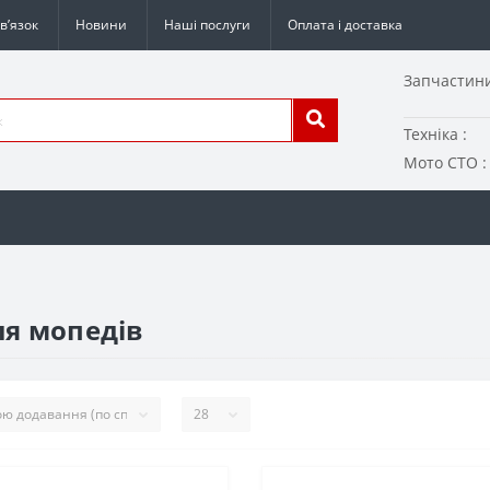
в’язок
Новини
Наші послуги
Оплата і доставка
Запчастини
Техніка :
Мото СТО :
ля мопедів