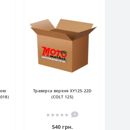
сою
Траверса верхня XY125-22D
2018)
(COLT 125)
0
540 грн.