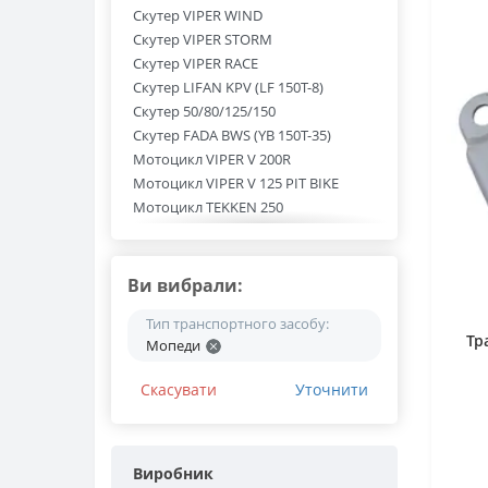
Скутер VIPER WIND
Скутер VIPER STORM
Скутер VIPER RACE
Скутер LIFAN KPV (LF 150T-8)
Скутер 50/80/125/150
Скутер FADA BWS (YB 150T-35)
Мотоцикл VIPER V 200R
Мотоцикл VIPER V 125 PIT BIKE
Мотоцикл TEKKEN 250
Мотоцикл SHINERAY Z1 250 (XY 250-
3A)
Мотоцикл SHINERAY XY 250GY-6C
Ви вибрали:
Мотоцикл SHINERAY XY 250GY-6B
Мотоцикл SHINERAY XY 200GY-6C
Тип транспортного засобу:
Тр
Мопеди
Мотоцикл SHINERAY XY 200GY-11B
Мотоцикл SHINERAY XY 150GY-11B
Скасувати
Уточнити
Мотоцикл SHINERAY X-TRAIL 200 (XY
200GY-9A)
Мотоцикл SHINERAY TRICKER 250
(XY 250GY-15С)
Виробник
Мотоцикл SHINERAY INTRUDER (XY