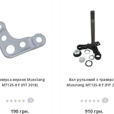
аверса верхня Musstang
Вал рульовий з травер
MT125-8 F (FIT 2018)
Musstang MT125-8 F (FIT 
0
0
190 грн.
910 грн.