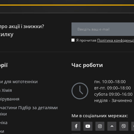
ро акції і знижки?
силку
Я прочитав
Політика конфіденці
рії
Час роботи
и для мототехніки
пн. 10:00–18:00
вт-пт. 09:00–18:00
 Хімія
субота 09:00–16:00
пірування
неділя - Зачинено
частини Підбір за деталями
ніки
Ми в соціальних мережах:
ніка
ни