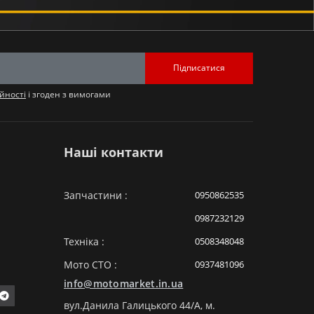
Підписатися
йності
і згоден з вимогами
Наші контакти
Запчастини :
0950862535
0987232129
Техніка :
0508348048
Мото СТО :
0937481096
info@motomarket.in.ua
вул.Данила Галицького 44/A, м.