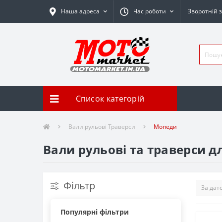
Наша адреса
Час роботи
Зворотній з
Список категорій
Вали рульові Траверси
Мопеди
Вали рульові та траверси д
Фільтр
Популярні фільтри