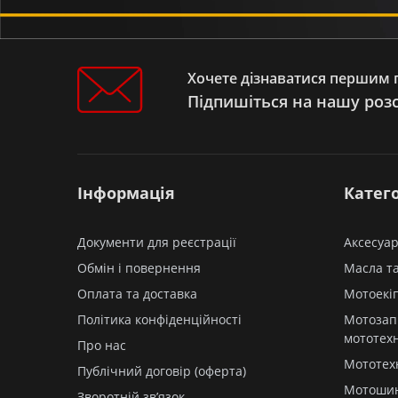
Хочете дізнаватися першим п
Підпишіться на нашу роз
Інформація
Катего
Документи для реєстрації
Аксесуар
Обмін і повернення
Масла та
Оплата та доставка
Мотоекі
Політика конфіденційності
Мотозап
мототех
Про нас
Мототех
Публічний договір (оферта)
Мотоши
Зворотній зв’язок