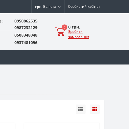
грн.
Валюта
Особистий кабінет
0950862535
 :
0 грн.
0987232129
0
Зробити
0508348048
замовлення
0937481096