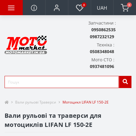
0
0
UAH
Запчастини :
0950862535
0987232129
Техніка :
0508348048
Мото СТО :
0937481096
Вали рульові Траверси
Мотоцикл LIFAN LF 150-2E
Вали рульові та траверси для
мотоциклів LIFAN LF 150-2E