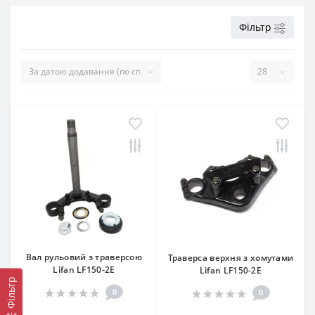
Фільтр
Вал рульовий з траверсою
Траверса верхня з хомутами
Lifan LF150-2E
Lifan LF150-2E
Фільтр
0
0