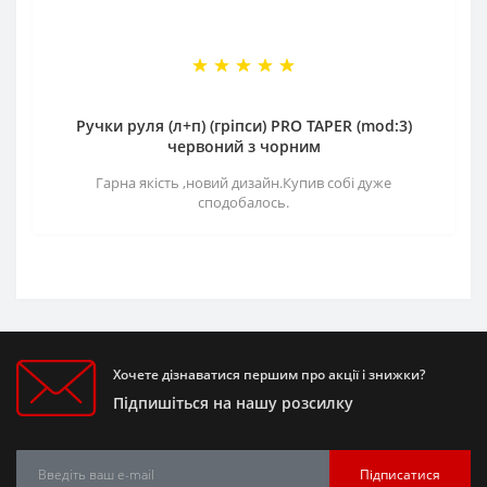
Ручки руля (л+п) (гріпси) PRO TAPER (mod:3)
червоний з чорним
Гарна якість ,новий дизайн.Купив собі дуже
сподобалось.
Хочете дізнаватися першим про акції і знижки?
Підпишіться на нашу розсилку
Підписатися