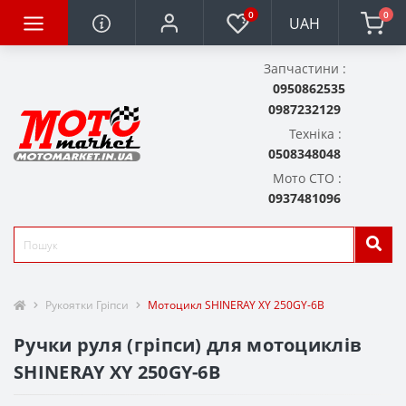
0
0
UAH
Запчастини :
0950862535
0987232129
Техніка :
0508348048
Мото СТО :
0937481096
Рукоятки Гріпси
Мотоцикл SHINERAY XY 250GY-6B
Ручки руля (гріпси) для мотоциклів
SHINERAY XY 250GY-6B