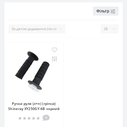
Фільтр
Ручки руля (л+п) (гріпси)
Shineray XY250GY-6B чорний
0