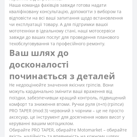
Наша команда фахівців завжди готова надати
кваліфіковану консультацію, допомогти з вибором та
відповісти на всі ваші запитання щодо встановлення
чи експлуатації товару. А для підтримки вашої
мототехніки в ідеальному стані, наші мотосервіси
завжди до ваших послуг для проведення планового
техобслуговування та професійного ремонту.
Ваш шлях до
досконалості
починається з деталей
Не недооцінюйте значення якісних гріпсів. Вони
можуть кардинально змінити ваші враження від
поїздки, забезпечивши кращий контроль, підвищений
комфорт та зниження втоми. Ручки руля (л+п) (гріпси)
PRO TAPER (mod:3) червоний з чорним – це не просто
аксесуар, це інструмент для досягнення нових висот у
керуванні вашим мотоциклом.
Обирайте PRO TAPER, обирайте Motomarket – обирайте
якість, надійність та впевненість на кожному шляху.