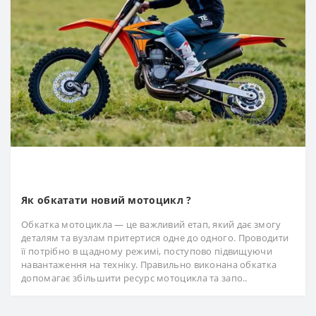
Як обкатати новий мотоцикл ?
Обкатка мотоцикла — це важливий етап, який дає змогу
деталям та вузлам притертися одне до одного. Проводити
її потрібно в щадному режимі, поступово підвищуючи
навантаження на техніку. Правильно виконана обкатка
допомагає збільшити ресурс мотоцикла та запо..