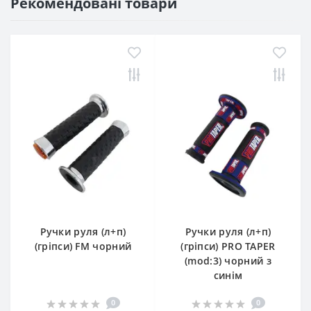
Рекомендовані товари
Ручки руля (л+п)
Ручки руля (л+п)
(гріпси) FM чорний
(гріпси) PRO TAPER
(mod:3) чорний з
синім
0
0