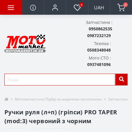
0
0
UAH
Запчастини :
0950862535
0987232129
Техніка :
0508348048
Мото СТО :
0937481096
Мотозапчастини Підбір за моделями мототехніки
Запчастини д
Ручки руля (л+п) (гріпси) PRO TAPER
(mod:3) червоний з чорним