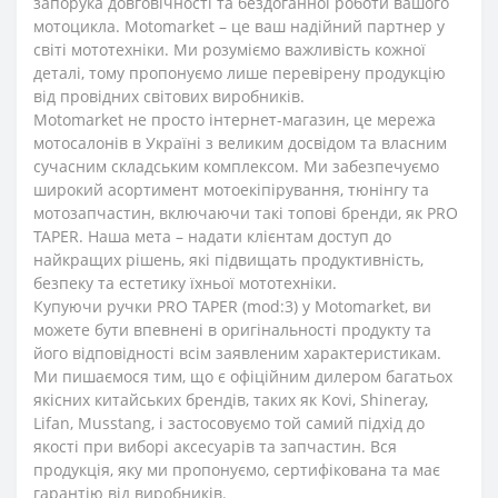
запорука довговічності та бездоганної роботи вашого
мотоцикла. Motomarket – це ваш надійний партнер у
світі мототехніки. Ми розуміємо важливість кожної
деталі, тому пропонуємо лише перевірену продукцію
від провідних світових виробників.
Motomarket не просто інтернет-магазин, це мережа
мотосалонів в Україні з великим досвідом та власним
сучасним складським комплексом. Ми забезпечуємо
широкий асортимент мотоекіпірування, тюнінгу та
мотозапчастин, включаючи такі топові бренди, як PRO
TAPER. Наша мета – надати клієнтам доступ до
найкращих рішень, які підвищать продуктивність,
безпеку та естетику їхньої мототехніки.
Купуючи ручки PRO TAPER (mod:3) у Motomarket, ви
можете бути впевнені в оригінальності продукту та
його відповідності всім заявленим характеристикам.
Ми пишаємося тим, що є офіційним дилером багатьох
якісних китайських брендів, таких як Kovi, Shineray,
Lifan, Musstang, і застосовуємо той самий підхід до
якості при виборі аксесуарів та запчастин. Вся
продукція, яку ми пропонуємо, сертифікована та має
гарантію від виробників.