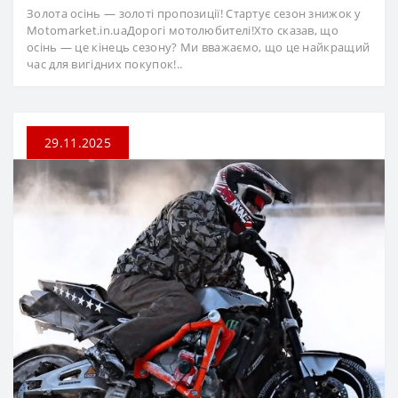
Золота осінь — золоті пропозиції! Стартує сезон знижок у
Motomarket.in.uaДорогі мотолюбителі!Хто сказав, що
осінь — це кінець сезону? Ми вважаємо, що це найкращий
час для вигідних покупок!..
29.11.2025