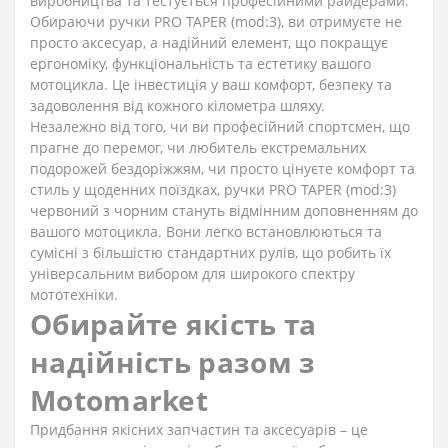
виробництва та тестується професійними райдерами.
Обираючи ручки PRO TAPER (mod:3), ви отримуєте не
просто аксесуар, а надійний елемент, що покращує
ергономіку, функціональність та естетику вашого
мотоцикла. Це інвестиція у ваш комфорт, безпеку та
задоволення від кожного кілометра шляху.
Незалежно від того, чи ви професійний спортсмен, що
прагне до перемог, чи любитель екстремальних
подорожей бездоріжжям, чи просто цінуєте комфорт та
стиль у щоденних поїздках, ручки PRO TAPER (mod:3)
червоний з чорним стануть відмінним доповненням до
вашого мотоцикла. Вони легко встановлюються та
сумісні з більшістю стандартних рулів, що робить їх
універсальним вибором для широкого спектру
мототехніки.
Обирайте якість та
надійність разом з
Motomarket
Придбання якісних запчастин та аксесуарів – це