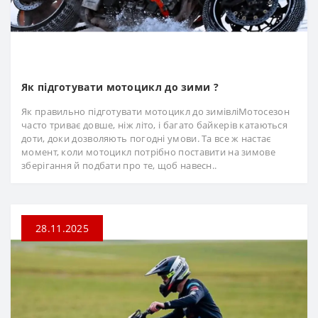
Як підготувати мотоцикл до зими ?
Як правильно підготувати мотоцикл до зимівліМотосезон
часто триває довше, ніж літо, і багато байкерів катаються
доти, доки дозволяють погодні умови. Та все ж настає
момент, коли мотоцикл потрібно поставити на зимове
зберігання й подбати про те, щоб навесн..
28.11.2025