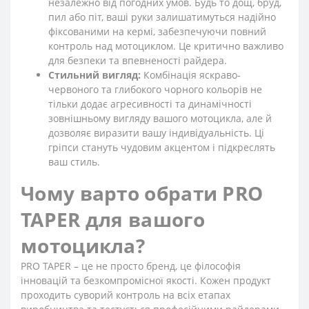
незалежно від погодних умов. Будь то дощ, бруд,
пил або піт, ваші руки залишатимуться надійно
фіксованими на кермі, забезпечуючи повний
контроль над мотоциклом. Це критично важливо
для безпеки та впевненості райдера.
Стильний вигляд:
Комбінація яскраво-
червоного та глибокого чорного кольорів не
тільки додає агресивності та динамічності
зовнішньому вигляду вашого мотоцикла, але й
дозволяє виразити вашу індивідуальність. Ці
гріпси стануть чудовим акцентом і підкреслять
ваш стиль.
Чому варто обрати PRO
TAPER для вашого
мотоцикла?
PRO TAPER – це не просто бренд, це філософія
інновацій та безкомпромісної якості. Кожен продукт
проходить суворий контроль на всіх етапах