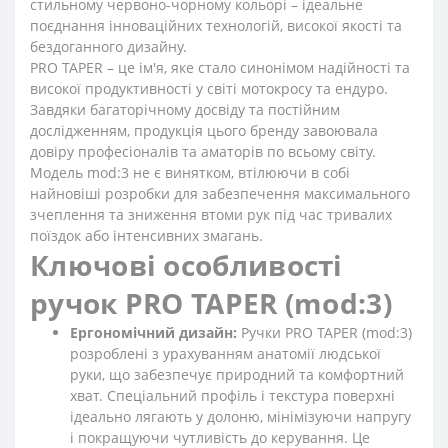
стильному червоно-чорному кольорі – ідеальне
поєднання інноваційних технологій, високої якості та
бездоганного дизайну.
PRO TAPER – це ім'я, яке стало синонімом надійності та
високої продуктивності у світі мотокросу та ендуро.
Завдяки багаторічному досвіду та постійним
дослідженням, продукція цього бренду завоювала
довіру професіоналів та аматорів по всьому світу.
Модель mod:3 не є винятком, втілюючи в собі
найновіші розробки для забезпечення максимального
зчеплення та зниження втоми рук під час тривалих
поїздок або інтенсивних змагань.
Ключові особливості
ручок PRO TAPER (mod:3)
Ергономічний дизайн:
Ручки PRO TAPER (mod:3)
розроблені з урахуванням анатомії людської
руки, що забезпечує природний та комфортний
хват. Спеціальний профіль і текстура поверхні
ідеально лягають у долоню, мінімізуючи напругу
і покращуючи чутливість до керування. Це