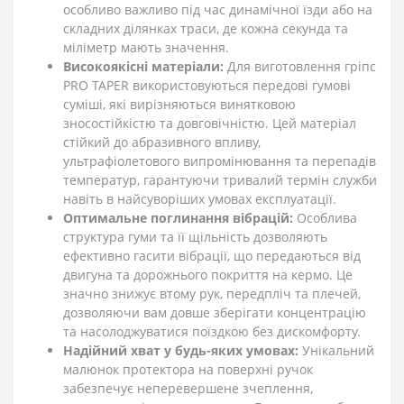
особливо важливо під час динамічної їзди або на
складних ділянках траси, де кожна секунда та
міліметр мають значення.
Високоякісні матеріали:
Для виготовлення гріпс
PRO TAPER використовуються передові гумові
суміші, які вирізняються винятковою
зносостійкістю та довговічністю. Цей матеріал
стійкий до абразивного впливу,
ультрафіолетового випромінювання та перепадів
температур, гарантуючи тривалий термін служби
навіть в найсуворіших умовах експлуатації.
Оптимальне поглинання вібрацій:
Особлива
структура гуми та її щільність дозволяють
ефективно гасити вібрації, що передаються від
двигуна та дорожнього покриття на кермо. Це
значно знижує втому рук, передпліч та плечей,
дозволяючи вам довше зберігати концентрацію
та насолоджуватися поїздкою без дискомфорту.
Надійний хват у будь-яких умовах:
Унікальний
малюнок протектора на поверхні ручок
забезпечує неперевершене зчеплення,