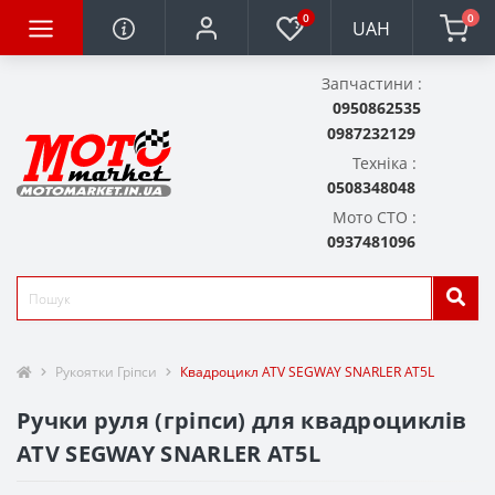
0
0
UAH
Запчастини :
0950862535
0987232129
Техніка :
0508348048
Мото СТО :
0937481096
Рукоятки Гріпси
Квадроцикл ATV SEGWAY SNARLER AT5L
Ручки руля (гріпси) для квадроциклів
ATV SEGWAY SNARLER AT5L