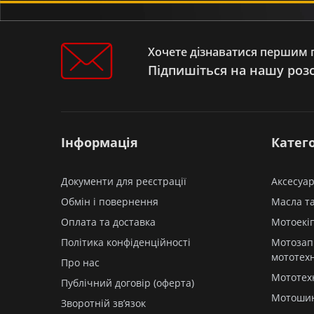
(FDBO E4LI-15)
Електроскутер Fada ROMA (FDEB
12VLA-72)
Електроскутер FADA RITMO
Хочете дізнаватися першим п
Електроскутер FADA NIO
Підпишіться на нашу роз
Електроскутер FADA N9 (FDEB
10SLA-72)
Електроскутер FADA LIDO
Електроскутер FADA JIO (FDET
06NLA-60)
Інформація
Катего
Електроскутер FADA FLIT
Електроскутер FADA FID
Документи для реєстрації
Аксесуар
Скутери
Мотоцикли PIT-BIKE
Обмін і повернення
Масла та
Мотоцикли
Оплата та доставка
Мотоекі
Мопеди
Політика конфіденційності
Мотозап
Квадроцикли ATV-UTV
мототех
Електротрицикли
Про нас
Електроскутери
Мототех
Публічний договір (оферта)
Вантажні електротрицикли
Мотоши
Зворотній зв’язок