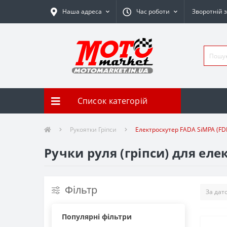
Наша адреса
Час роботи
Зворотній з
Список категорій
Рукоятки Гріпси
Електроскутер FADA SiMPA (FD
Ручки руля (гріпси) для еле
Фільтр
Популярні фільтри