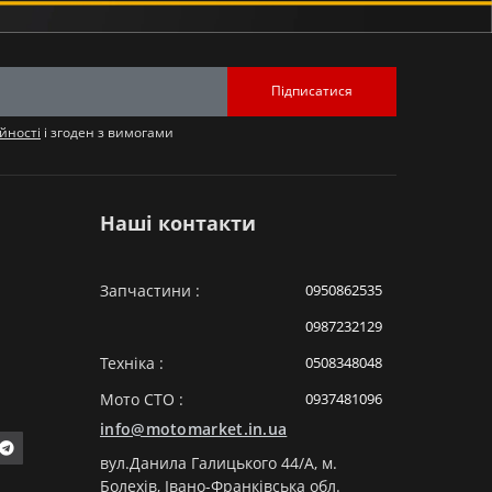
Підписатися
йності
і згоден з вимогами
Наші контакти
Запчастини :
0950862535
0987232129
Техніка :
0508348048
Мото СТО :
0937481096
info@motomarket.in.ua
вул.Данила Галицького 44/A, м.
Болехів, Івано-Франківська обл.