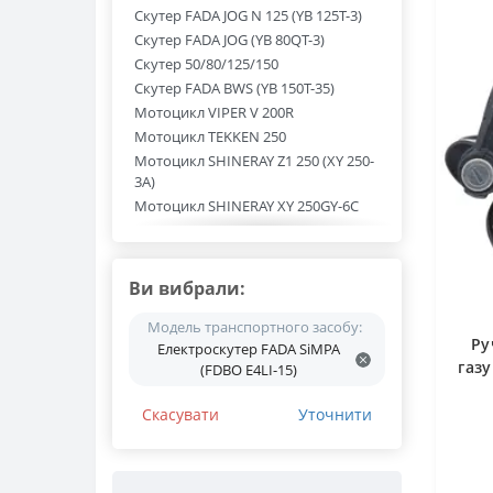
Скутер FADA JOG N 125 (YB 125T-3)
Скутер FADA JOG (YB 80QT-3)
Скутер 50/80/125/150
Скутер FADA BWS (YB 150T-35)
Мотоцикл VIPER V 200R
Мотоцикл TEKKEN 250
Мотоцикл SHINERAY Z1 250 (XY 250-
3A)
Мотоцикл SHINERAY XY 250GY-6C
Мотоцикл SHINERAY XY 250GY-6B
Мотоцикл SHINERAY XY 200GY-6C
Мотоцикл SHINERAY X-TRAIL 250 (XY
Ви вибрали:
250GY-9A)
Мотоцикл SHINERAY X-TRAIL 200 (XY
Модель транспортного засобу:
Ру
200GY-9A)
Електроскутер FADA SiMPA
газу
Мотоцикл SHINERAY TRICKER 250
(FDBO E4LI-15)
(XY 250GY-15С)
Мотоцикл SHINERAY ELCROSSO 400
Скасувати
Уточнити
(XY 400GY-3)
Мотоцикл PIT-BIKE 125/150/175
Мотоцикл MUSSTANG REGION MT