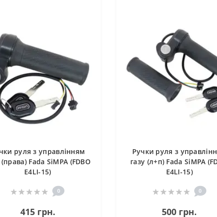
чки руля з управлінням
Ручки руля з управлін
 (права) Fada SiMPA (FDBO
газу (л+п) Fada SiMPA (
E4LI-15)
E4LI-15)
0
0
415 грн.
500 грн.