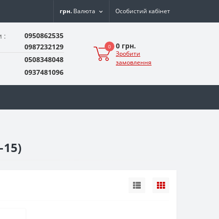
грн.
Валюта
Особистий кабінет
0950862535
 :
0 грн.
0987232129
0
Зробити
0508348048
замовлення
0937481096
-15)