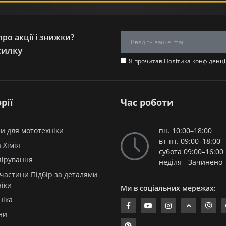
ро акції і знижки?
силку
Я прочитав
Політика конфіденці
рії
Час роботи
и для мототехніки
пн. 10:00–18:00
вт-пт. 09:00–18:00
 Хімія
субота 09:00–16:00
пірування
неділя - Зачинено
частини Підбір за деталями
ніки
Ми в соціальних мережах:
ніка
ни