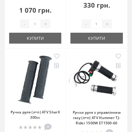
330 грн.
1 070 грн.
-
+
-
+
КУПИТИ
КУПИТИ
Ручка руля (л+п) ATV SharX
Ручки руля з управлінням
300сс
газу (л+п) ATV Hummer TJ-
Rider 1500W ET1500-60
0