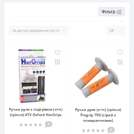
Фільтр
Ручки руля з підігрівом (л+п)
Ручки руля (л+п) (гріпси)
(гріпси) ATV Oxford HotGrips
Progrip 790 (сірий з
помаранчевим)
0
0