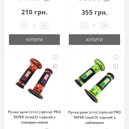
210 грн.
355 грн.
-
+
-
+
КУПИТИ
КУПИТИ
Ручки руля (л+п) (гріпси) PRO
Ручки руля (л+п) (гріпси) PRO
TAPER (mod:3) чорний з
TAPER (mod:3) чорний з
помаранчевим
лаймовим