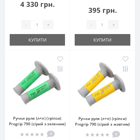
4 330 грн.
395 грн.
-
+
-
+
КУПИТИ
КУПИТИ
Ручки руля (л+п) (гріпси)
Ручки руля (л+п) (гріпси)
Progrip 790 (сірий з зеленим)
Progrip 790 (сірий з жовтим)
0
0