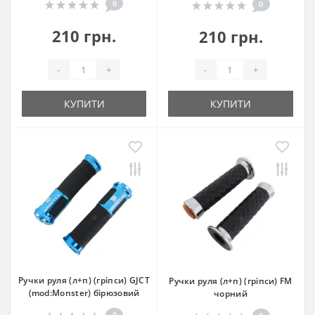
0
0
210 грн.
210 грн.
-
+
-
+
КУПИТИ
КУПИТИ
Ручки руля (л+п) (гріпси) GJCT
Ручки руля (л+п) (гріпси) FM
(mod:Monster) бірюзовий
чорний
0