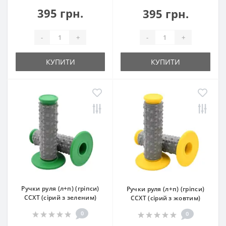
395 грн.
395 грн.
-
+
-
+
КУПИТИ
КУПИТИ
Ручки руля (л+п) (гріпси)
Ручки руля (л+п) (гріпси)
CCXT (сірий з зеленим)
CCXT (сірий з жовтим)
0
0