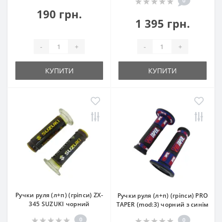
0
190 грн.
1 395 грн.
-
+
-
+
КУПИТИ
КУПИТИ
Ручки руля (л+п) (гріпси) ZX-
Ручки руля (л+п) (гріпси) PRO
345 SUZUKI чорний
TAPER (mod:3) чорний з синім
0
0