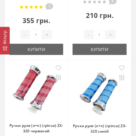
0
1
210 грн.
355 грн.
Фільтр
-
+
-
+
КУПИТИ
КУПИТИ
Ручки руля (л+п) (гріпси) ZX-
Ручки руля (л+п) (гріпси) ZX-
320 червоний
320 синій