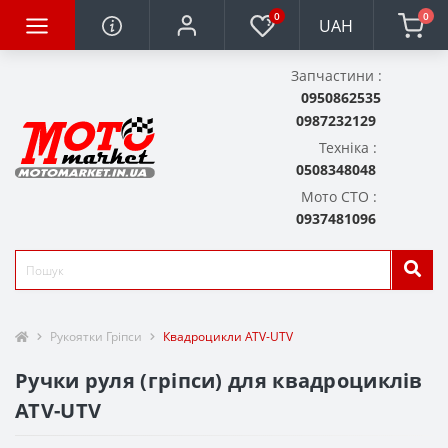
0
0
UAH
Запчастини :
0950862535
0987232129
Техніка :
0508348048
Мото СТО :
0937481096
Рукоятки Гріпси
Квадроцикли ATV-UTV
Ручки руля (гріпси) для квадроциклів
ATV-UTV