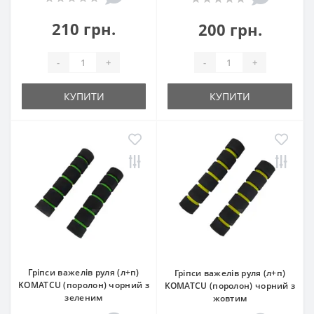
210 грн.
200 грн.
-
+
-
+
КУПИТИ
КУПИТИ
Гріпси важелів руля (л+п)
Гріпси важелів руля (л+п)
KOMATCU (поролон) чорний з
KOMATCU (поролон) чорний з
зеленим
жовтим