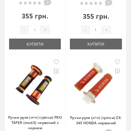
0
0
355 грн.
355 грн.
-
+
-
+
КУПИТИ
КУПИТИ
Ручки руля (л+п) (гріпси) PRO
Ручки руля (л+п) (гріпси) ZX-
TAPER (mod:3) червоний з
345 HONDA червоний
чорним