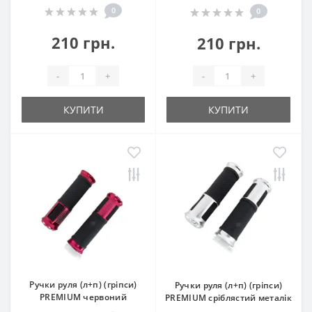
0
0
210 грн.
210 грн.
-
+
-
+
КУПИТИ
КУПИТИ
Ручки руля (л+п) (гріпси)
Ручки руля (л+п) (гріпси)
PREMIUM червоний
PREMIUM сріблястий металік