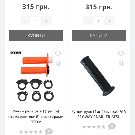
315 грн.
315 грн.
-
+
-
+
КУПИТИ
КУПИТИ
Ручки руля (л+п) (гріпси)
Ручки руля (1шт) (гріпси) ATV
(помаранчевий) з секторами
SEGWAY SNARLER AT5L
OTOM
0
0