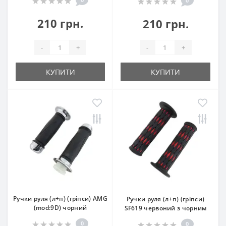
0
210 грн.
210 грн.
-
+
-
+
КУПИТИ
КУПИТИ
Ручки руля (л+п) (гріпси) AMG
Ручки руля (л+п) (гріпси)
(mod:9D) чорний
SF619 червоний з чорним
0
0