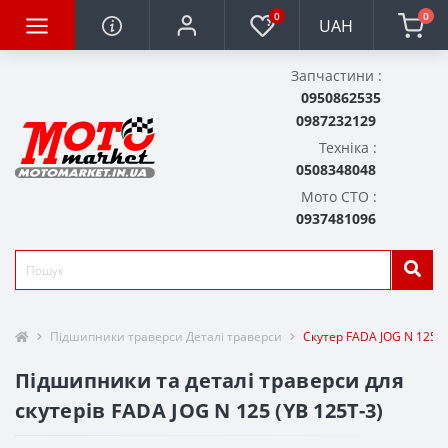
0
0
UAH
Запчастини :
0950862535
0987232129
Техніка :
0508348048
Мото СТО :
0937481096
Підшипники траверси Деталі траверси
Скутер FADA JOG N 125 (
Підшипники та деталі траверси для
скутерів FADA JOG N 125 (YB 125T-3)